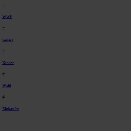
#
WWF
#
wasser
#
Kinder
#
Wald
#
Einkaufen