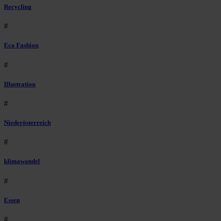
Recycling
#
Eco Fashion
#
Illustration
#
Niederösterreich
#
klimawandel
#
Essen
#