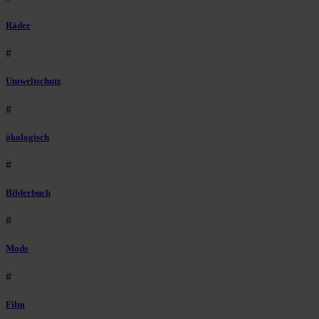
Räder
#
Umweltschutz
#
ökologisch
#
Bilderbuch
#
Mode
#
Film