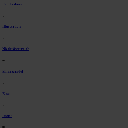
Eco Fashion
#
Illustration
#
Niederösterreich
#
klimawandel
#
Essen
#
Räder
#