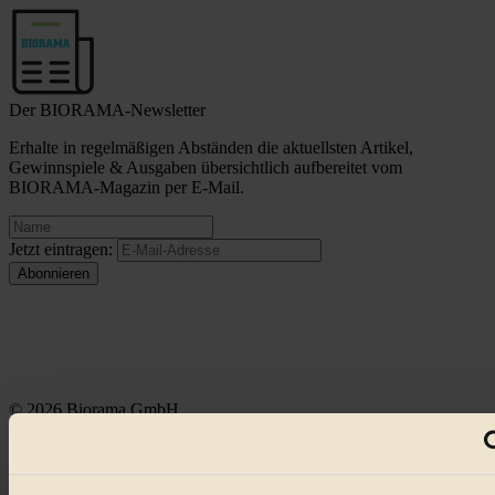
Der BIORAMA-Newsletter
Erhalte in regelmäßigen Abständen die aktuellsten Artikel,
Gewinnspiele & Ausgaben übersichtlich aufbereitet vom
BIORAMA-Magazin per E-Mail.
Jetzt eintragen:
© 2026 Biorama GmbH
Impressum & Disclaimer
Datenschutz
Mediadaten