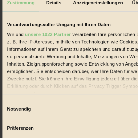
Zustimmung
Details
Anzeigeneinstellungen
Üb
Biorama steht für einen nachhaltigen Lebensstil und bewussten
Lebenswandel. Es ist eine moderne Plattform für Ideen, Menschen
und Produkte, ein Leitfaden im schnell wachsenden Markt des
Verantwortungsvoller Umgang mit Ihren Daten
Handels mit Bioprodukten, des Fair-Trade sowie der Branche
alternativer Energien.
Wir und
unsere 1022 Partner
verarbeiten Ihre persönlichen 
Social Media
z. B. Ihre IP-Adresse, mithilfe von Technologien wie Cookies
22.601 Fans auf Facebook
Informationen auf Ihrem Gerät zu speichern und darauf zuzu
3.415 Follower auf Twitter
so personalisierte Werbung und Inhalte, Messungen von We
Folge uns auf Instagram
Themen
Inhalten, Zielgruppenforschung sowie Entwicklung von Ange
#
ermöglichen. Sie entscheiden darüber, wer Ihre Daten für we
Zwecke nutzt. Sie können Ihre Einwilligung jederzeit über di
Bio
Erklärung oder durch Klicken auf das Privacy Trigger Symbo
#
oder widerrufen
Einwilligungsauswahl
Nachhaltigkeit
Wenn Sie es erlauben, würden wir auch gerne:
Notwendig
Informationen über Ihre geografische Lage erfassen, 
#
auf einige Meter genau sein können
Präferenzen
Vegan
Ihr Gerät durch aktives Scannen nach bestimmten 