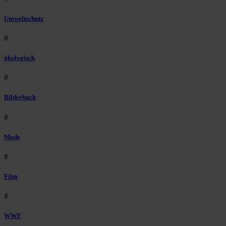
Umweltschutz
#
ökologisch
#
Bilderbuch
#
Mode
#
Film
#
WWF