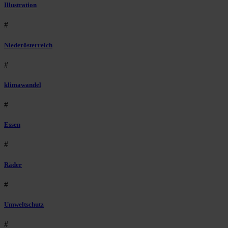
Illustration
#
Niederösterreich
#
klimawandel
#
Essen
#
Räder
#
Umweltschutz
#