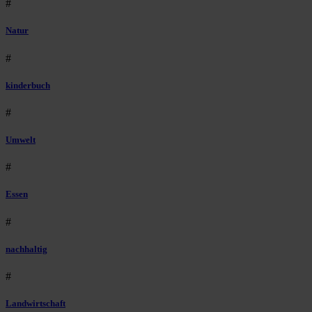
#
Natur
#
kinderbuch
#
Umwelt
#
Essen
#
nachhaltig
#
Landwirtschaft