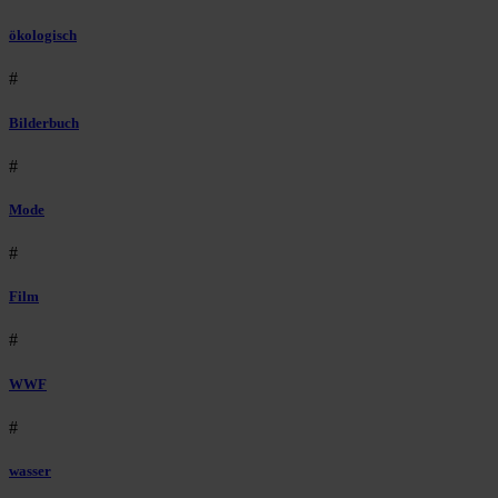
ökologisch
#
Bilderbuch
#
Mode
#
Film
#
WWF
#
wasser