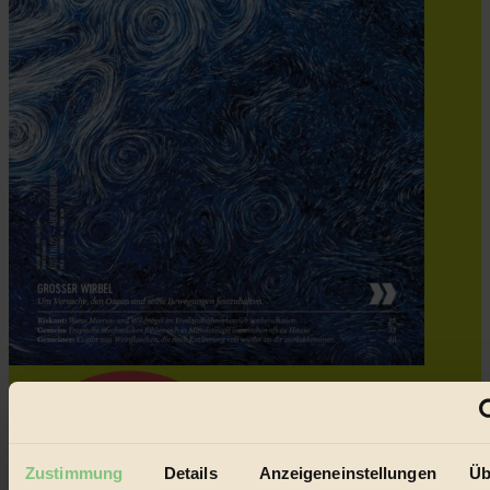
Zustimmung
Details
Anzeigeneinstellungen
Üb