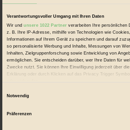
Verantwortungsvoller Umgang mit Ihren Daten
Wir und
unsere 1022 Partner
verarbeiten Ihre persönlichen 
z. B. Ihre IP-Adresse, mithilfe von Technologien wie Cookies
Coverstory
Informationen auf Ihrem Gerät zu speichern und darauf zuzu
so personalisierte Werbung und Inhalte, Messungen von We
GROSSER WIRBEL um Versuche, den Ozean und
seine Bewegungen festzuhalten.
Inhalten, Zielgruppenforschung sowie Entwicklung von Ange
ermöglichen. Sie entscheiden darüber, wer Ihre Daten für we
Außerdem im Heft
Zwecke nutzt. Sie können Ihre Einwilligung jederzeit über di
Erklärung oder durch Klicken auf das Privacy Trigger Symbo
RISKANT:
Wenn Meeres- und Wildvögel im
Freilandhühnerbetrieb vorbeischauen.
oder widerrufen
GEMEIN:
Tropische Stechmücken fühlen sich in
Einwilligungsauswahl
Mitteleuropa inziwschen oft zu Hause.
Wenn Sie es erlauben, würden wir auch gerne:
GEMEINER:
Es gibt nun Weinflaschen, die nach
Notwendig
Entleerung voll wieder zu dir zurückkommen.
Informationen über Ihre geografische Lage erfassen, 
auf einige Meter genau sein können
Präferenzen
Ihr Gerät durch aktives Scannen nach bestimmten 
(Fingerprinting) identifizieren