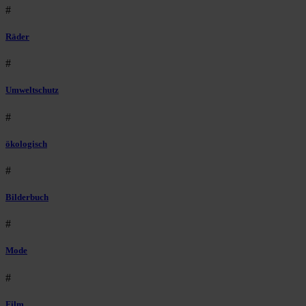
#
Räder
#
Umweltschutz
#
ökologisch
#
Bilderbuch
#
Mode
#
Film