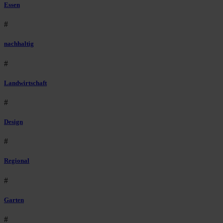
Essen
#
nachhaltig
#
Landwirtschaft
#
Design
#
Regional
#
Garten
#