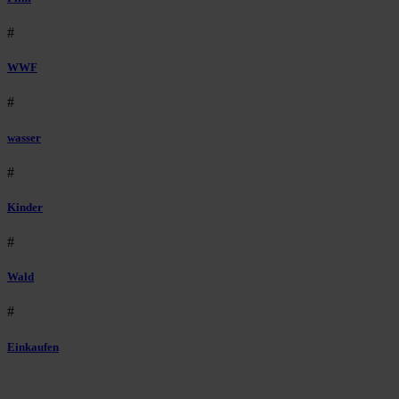
#
WWF
#
wasser
#
Kinder
#
Wald
#
Einkaufen