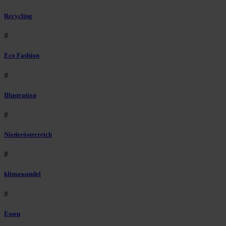
Recycling
#
Eco Fashion
#
Illustration
#
Niederösterreich
#
klimawandel
#
Essen