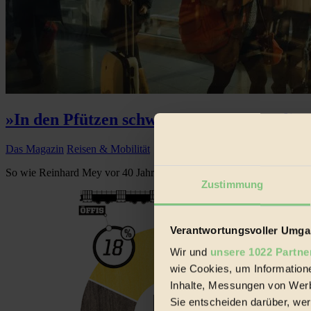
»In den Pfützen schwimmt Benzin« – Flieg
Das Magazin
Reisen & Mobilität
So wie Reinhard Mey vor 40 Jahren einen romantisch verklärten Blick
Zustimmung
Verantwortungsvoller Umgan
Wir und
unsere 1022 Partne
wie Cookies, um Information
Inhalte, Messungen von Werb
Sie entscheiden darüber, wer