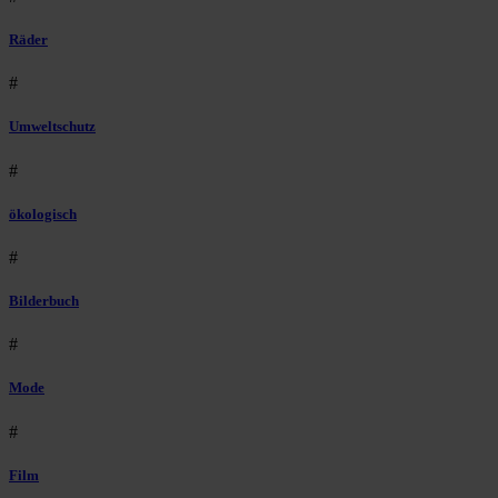
Räder
#
Umweltschutz
#
ökologisch
#
Bilderbuch
#
Mode
#
Film