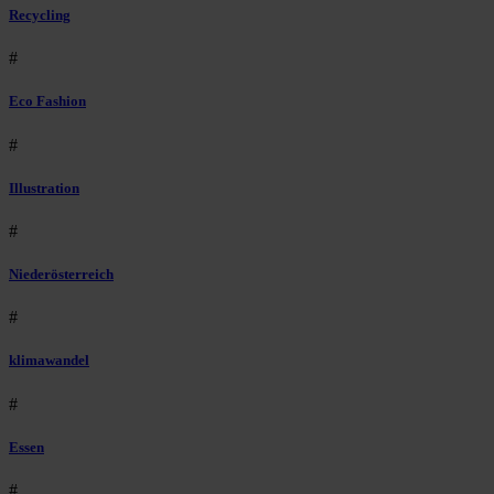
Recycling
#
Eco Fashion
#
Illustration
#
Niederösterreich
#
klimawandel
#
Essen
#