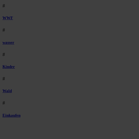
#
WWF
#
wasser
#
Kinder
#
Wald
#
Einkaufen