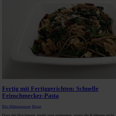
Fertig mit Fertiggerichten: Schnelle
Feinschmecker-Pasta
Bio-Mittagspause
Blogs
Dass der Hut brennt, merkt man spätestens, wenn die Kollegen nicht