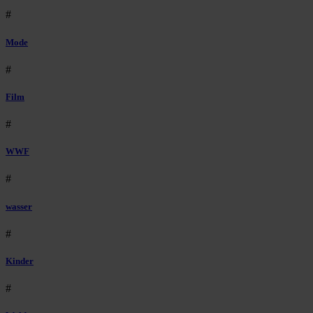
#
Mode
#
Film
#
WWF
#
wasser
#
Kinder
#