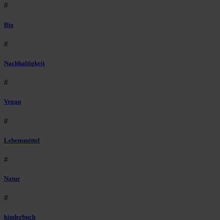
#
Bio
#
Nachhaltigkeit
#
Vegan
#
Lebensmittel
#
Natur
#
kinderbuch