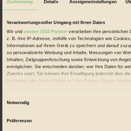
Zustimmung
Details
Anzeigeneinstellungen
Üb
Verantwortungsvoller Umgang mit Ihren Daten
Wir und
unsere 1022 Partner
verarbeiten Ihre persönlichen 
z. B. Ihre IP-Adresse, mithilfe von Technologien wie Cookies
Informationen auf Ihrem Gerät zu speichern und darauf zuzu
so personalisierte Werbung und Inhalte, Messungen von We
Inhalten, Zielgruppenforschung sowie Entwicklung von Ange
ermöglichen. Sie entscheiden darüber, wer Ihre Daten für we
Zwecke nutzt. Sie können Ihre Einwilligung jederzeit über di
Erklärung oder durch Klicken auf das Privacy Trigger Symbo
oder widerrufen
Einwilligungsauswahl
Wenn Sie es erlauben, würden wir auch gerne:
Notwendig
Informationen über Ihre geografische Lage erfassen, 
auf einige Meter genau sein können
Präferenzen
Ihr Gerät durch aktives Scannen nach bestimmten 
Coverstory
(Fingerprinting) identifizieren