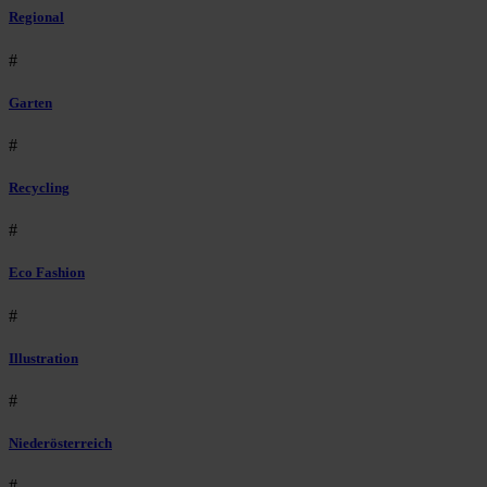
Regional
#
Garten
#
Recycling
#
Eco Fashion
#
Illustration
#
Niederösterreich
#