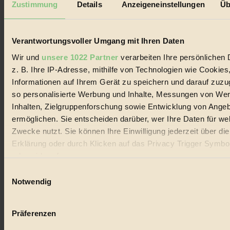
Zustimmung
Details
Anzeigeneinstellungen
Üb
Biorama steht für einen nachhaltigen Lebensstil und bewussten
Lebenswandel. Es ist eine moderne Plattform für Ideen, Menschen
und Produkte, ein Leitfaden im schnell wachsenden Markt des
Verantwortungsvoller Umgang mit Ihren Daten
Handels mit Bioprodukten, des Fair-Trade sowie der Branche
alternativer Energien.
Wir und
unsere 1022 Partner
verarbeiten Ihre persönlichen 
Social Media
z. B. Ihre IP-Adresse, mithilfe von Technologien wie Cookies
22.601 Fans auf Facebook
Informationen auf Ihrem Gerät zu speichern und darauf zuzu
3.415 Follower auf Twitter
so personalisierte Werbung und Inhalte, Messungen von We
Folge uns auf Instagram
Themen
Inhalten, Zielgruppenforschung sowie Entwicklung von Ange
#
ermöglichen. Sie entscheiden darüber, wer Ihre Daten für we
Zwecke nutzt. Sie können Ihre Einwilligung jederzeit über di
Bio
Erklärung oder durch Klicken auf das Privacy Trigger Symbo
#
oder widerrufen
Einwilligungsauswahl
Nachhaltigkeit
Wenn Sie es erlauben, würden wir auch gerne:
Notwendig
Informationen über Ihre geografische Lage erfassen, 
#
auf einige Meter genau sein können
Präferenzen
Vegan
Ihr Gerät durch aktives Scannen nach bestimmten 