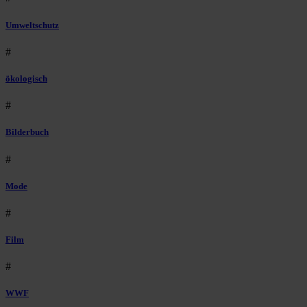
Umweltschutz
#
ökologisch
#
Bilderbuch
#
Mode
#
Film
#
WWF