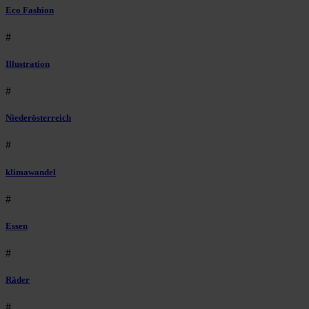
Eco Fashion
#
Illustration
#
Niederösterreich
#
klimawandel
#
Essen
#
Räder
#