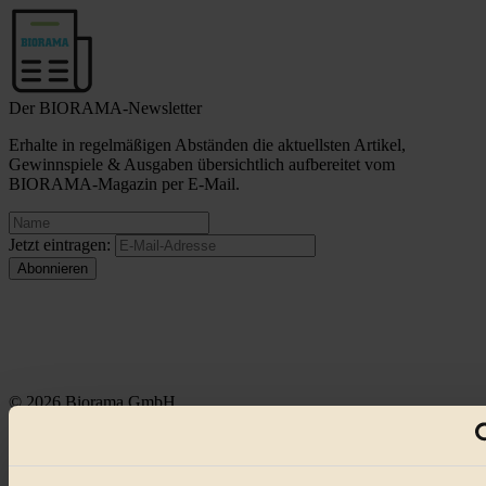
Der BIORAMA-Newsletter
Erhalte in regelmäßigen Abständen die aktuellsten Artikel,
Gewinnspiele & Ausgaben übersichtlich aufbereitet vom
BIORAMA-Magazin per E-Mail.
Jetzt eintragen:
© 2026 Biorama GmbH
Impressum & Disclaimer
Datenschutz
Mediadaten