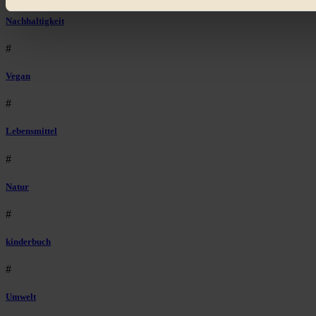
Bist du damit einverstanden?
Nachhaltigkeit
#
Vegan
#
Lebensmittel
#
Natur
#
kinderbuch
#
Umwelt