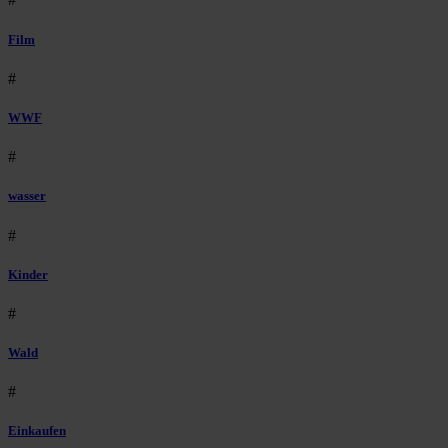
Film
#
WWF
#
wasser
#
Kinder
#
Wald
#
Einkaufen