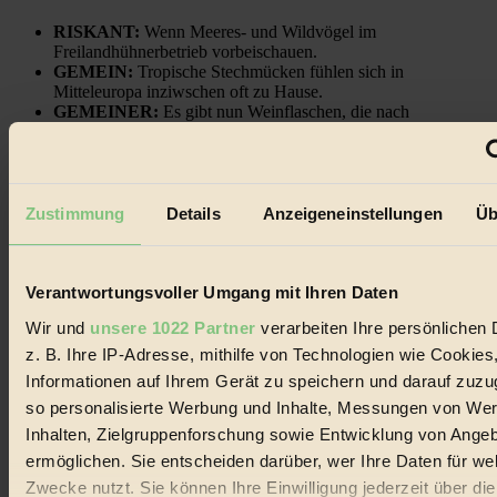
RISKANT:
Wenn Meeres- und Wildvögel im
Freilandhühnerbetrieb vorbeischauen.
GEMEIN:
Tropische Stechmücken fühlen sich in
Mitteleuropa inziwschen oft zu Hause.
GEMEINER:
Es gibt nun Weinflaschen, die nach
Entleerung voll wieder zu dir zurückkommen.
Zustimmung
Details
Anzeigeneinstellungen
Üb
Der BIORAMA-Newsletter
Verantwortungsvoller Umgang mit Ihren Daten
Erhalte in regelmäßigen Abständen die aktuellsten Artikel,
Gewinnspiele & Ausgaben übersichtlich aufbereitet vom
Wir und
unsere 1022 Partner
verarbeiten Ihre persönlichen 
BIORAMA-Magazin per E-Mail.
z. B. Ihre IP-Adresse, mithilfe von Technologien wie Cookies
Informationen auf Ihrem Gerät zu speichern und darauf zuzu
Jetzt eintragen:
so personalisierte Werbung und Inhalte, Messungen von We
Inhalten, Zielgruppenforschung sowie Entwicklung von Ange
ermöglichen. Sie entscheiden darüber, wer Ihre Daten für we
Zwecke nutzt. Sie können Ihre Einwilligung jederzeit über di