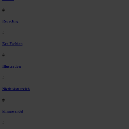
#
Recycling
#
Eco Fashion
#
Illustration
#
Niederösterreich
#
klimawandel
#