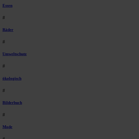
Essen
#
Räder
#
Umweltschutz
#
ökologisch
#
Bilderbuch
#
Mode
#