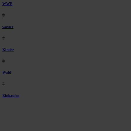
WWF
#
wasser
#
Kinder
#
Wald
#
Einkaufen