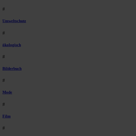
#
Umweltschutz
#
ökologisch
#
Bilderbuch
#
Mode
#
Film
#