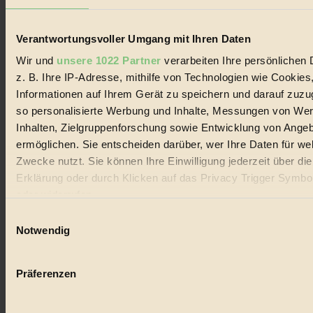
Datenschutz
Mediadaten
Verantwortungsvoller Umgang mit Ihren Daten
Biorama steht für einen nachhaltigen Lebensstil und bewussten
Lebenswandel. Es ist eine moderne Plattform für Ideen, Menschen
Wir und
unsere 1022 Partner
verarbeiten Ihre persönlichen 
und Produkte, ein Leitfaden im schnell wachsenden Markt des
z. B. Ihre IP-Adresse, mithilfe von Technologien wie Cookies
Handels mit Bioprodukten, des Fair-Trade sowie der Branche
alternativer Energien.
Informationen auf Ihrem Gerät zu speichern und darauf zuzu
so personalisierte Werbung und Inhalte, Messungen von We
Social Media
Inhalten, Zielgruppenforschung sowie Entwicklung von Ange
22.601 Fans auf Facebook
3.415 Follower auf Twitter
ermöglichen. Sie entscheiden darüber, wer Ihre Daten für we
Folge uns auf Instagram
Zwecke nutzt. Sie können Ihre Einwilligung jederzeit über di
Themen
Erklärung oder durch Klicken auf das Privacy Trigger Symbo
#
oder widerrufen
Bio
Einwilligungsauswahl
Wenn Sie es erlauben, würden wir auch gerne:
Notwendig
#
Informationen über Ihre geografische Lage erfassen, 
Nachhaltigkeit
auf einige Meter genau sein können
Präferenzen
Ihr Gerät durch aktives Scannen nach bestimmten 
#
(Fingerprinting) identifizieren