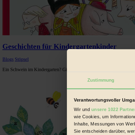
Geschichten für Kindergartenkinder
Blogs
Stöpsel
Ein Schwein im Kindergarten? Gibt es das wirklich? Und wenn es dort
Zustimmung
Verantwortungsvoller Umgan
Wir und
unsere 1022 Partne
wie Cookies, um Information
Inhalte, Messungen von Werb
Sie entscheiden darüber, wer