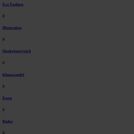
Eco Fashion
#
Illustration
#
Niederösterreich
#
klimawandel
#
Essen
#
Räder
#