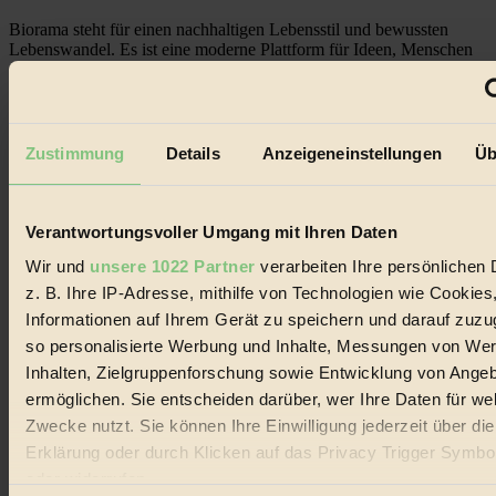
Biorama steht für einen nachhaltigen Lebensstil und bewussten
Lebenswandel. Es ist eine moderne Plattform für Ideen, Menschen
und Produkte, ein Leitfaden im schnell wachsenden Markt des
Handels mit Bioprodukten, des Fair-Trade sowie der Branche
alternativer Energien.
Social Media
Zustimmung
Details
Anzeigeneinstellungen
Üb
22.601 Fans auf Facebook
3.415 Follower auf Twitter
Folge uns auf Instagram
Themen
Verantwortungsvoller Umgang mit Ihren Daten
#
Wir und
unsere 1022 Partner
verarbeiten Ihre persönlichen 
Bio
z. B. Ihre IP-Adresse, mithilfe von Technologien wie Cookies
Informationen auf Ihrem Gerät zu speichern und darauf zuzu
#
so personalisierte Werbung und Inhalte, Messungen von We
Inhalten, Zielgruppenforschung sowie Entwicklung von Ange
Nachhaltigkeit
ermöglichen. Sie entscheiden darüber, wer Ihre Daten für we
#
Zwecke nutzt. Sie können Ihre Einwilligung jederzeit über di
Erklärung oder durch Klicken auf das Privacy Trigger Symbo
Vegan
oder widerrufen