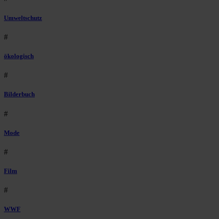
Umweltschutz
#
ökologisch
#
Bilderbuch
#
Mode
#
Film
#
WWF