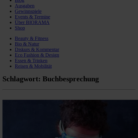
Blog
Ausgaben
Gewinnspiele
Events & Termine
Über BIORAMA
Shop
Beauty & Fitness
Bio & Natur
Diskurs & Kommentar
Eco Fashion & Design
Essen & Trinken
Reisen & Mobilität
Schlagwort:
Buchbesprechung