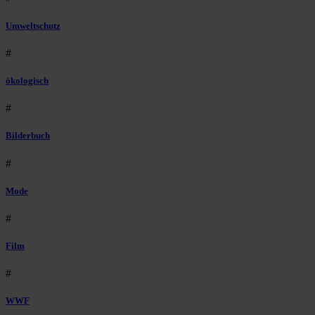
Umweltschutz
#
ökologisch
#
Bilderbuch
#
Mode
#
Film
#
WWF