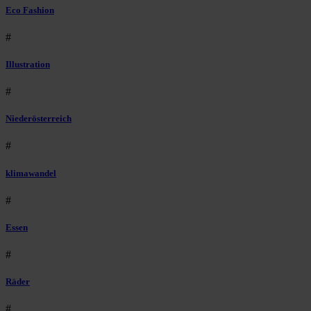
Eco Fashion
#
Illustration
#
Niederösterreich
#
klimawandel
#
Essen
#
Räder
#