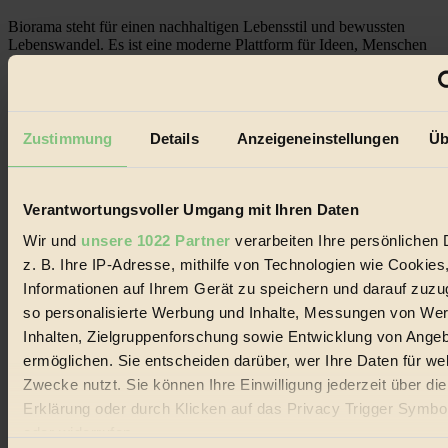
Biorama steht für einen nachhaltigen Lebensstil und bewussten
Lebenswandel. Es ist eine moderne Plattform für Ideen, Menschen
und Produkte, ein Leitfaden im schnell wachsenden Markt des
Handels mit Bioprodukten, des Fair-Trade sowie der Branche
alternativer Energien.
Social Media
Zustimmung
Details
Anzeigeneinstellungen
Üb
22.601 Fans auf Facebook
3.415 Follower auf Twitter
Folge uns auf Instagram
Themen
Verantwortungsvoller Umgang mit Ihren Daten
#
Wir und
unsere 1022 Partner
verarbeiten Ihre persönlichen 
Bio
z. B. Ihre IP-Adresse, mithilfe von Technologien wie Cookies
Informationen auf Ihrem Gerät zu speichern und darauf zuzu
#
so personalisierte Werbung und Inhalte, Messungen von We
Inhalten, Zielgruppenforschung sowie Entwicklung von Ange
Nachhaltigkeit
ermöglichen. Sie entscheiden darüber, wer Ihre Daten für we
#
Zwecke nutzt. Sie können Ihre Einwilligung jederzeit über di
Erklärung oder durch Klicken auf das Privacy Trigger Symbo
Vegan
oder widerrufen