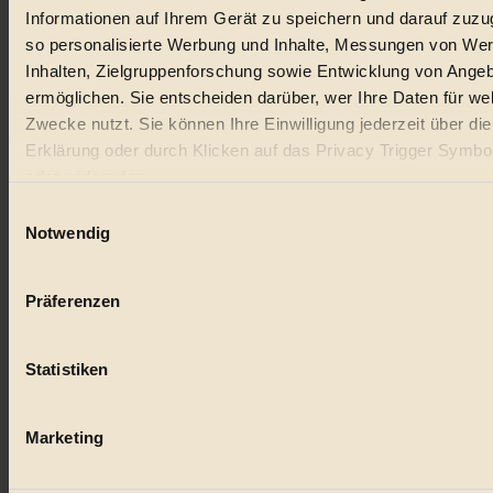
Informationen auf Ihrem Gerät zu speichern und darauf zuzu
so personalisierte Werbung und Inhalte, Messungen von We
Inhalten, Zielgruppenforschung sowie Entwicklung von Ange
ermöglichen. Sie entscheiden darüber, wer Ihre Daten für we
Zwecke nutzt. Sie können Ihre Einwilligung jederzeit über di
Erklärung oder durch Klicken auf das Privacy Trigger Symbo
oder widerrufen
Einwilligungsauswahl
Wenn Sie es erlauben, würden wir auch gerne:
Notwendig
Informationen über Ihre geografische Lage erfassen, 
auf einige Meter genau sein können
Präferenzen
Ihr Gerät durch aktives Scannen nach bestimmten 
(Fingerprinting) identifizieren
Statistiken
Erfahren Sie mehr darüber, wie Ihre persönlichen Daten verar
werden, und legen Sie Ihre Präferenzen im
Abschnitt Einzel
fest.
Marketing
BIORAMA.eu verwendet Cookies