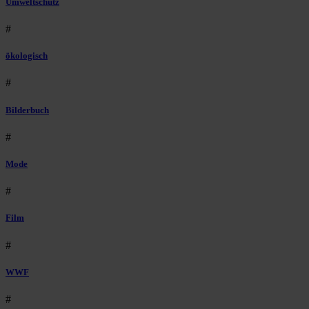
Umweltschutz
#
ökologisch
#
Bilderbuch
#
Mode
#
Film
#
WWF
#