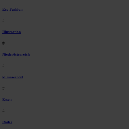
Eco Fashion
#
Illustration
#
Niederösterreich
#
klimawandel
#
Essen
#
Räder