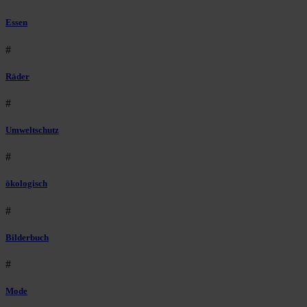
Essen
#
Räder
#
Umweltschutz
#
ökologisch
#
Bilderbuch
#
Mode