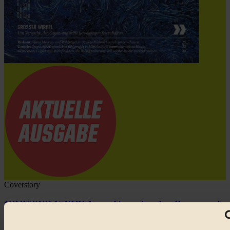
Coverstory
GROSSER WIRBEL um Versuche, den Ozean und
seine Bewegungen festzuhalten.