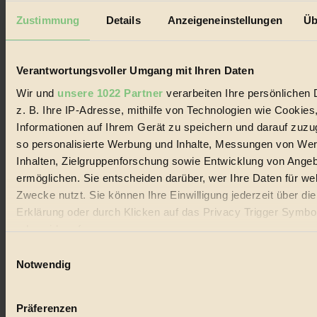
Außerdem im Heft
Zustimmung
Details
Anzeigeneinstellungen
Üb
RISKANT:
Wenn Meeres- und Wildvögel im
Freilandhühnerbetrieb vorbeischauen.
GEMEIN:
Tropische Stechmücken fühlen sich in
Mitteleuropa inziwschen oft zu Hause.
Verantwortungsvoller Umgang mit Ihren Daten
GEMEINER:
Es gibt nun Weinflaschen, die nach
Wir und
unsere 1022 Partner
verarbeiten Ihre persönlichen 
Entleerung voll wieder zu dir zurückkommen.
z. B. Ihre IP-Adresse, mithilfe von Technologien wie Cookies
Informationen auf Ihrem Gerät zu speichern und darauf zuzu
so personalisierte Werbung und Inhalte, Messungen von We
Inhalten, Zielgruppenforschung sowie Entwicklung von Ange
ermöglichen. Sie entscheiden darüber, wer Ihre Daten für we
Der BIORAMA-Newsletter
Zwecke nutzt. Sie können Ihre Einwilligung jederzeit über di
Erhalte in regelmäßigen Abständen die aktuellsten Artikel,
Erklärung oder durch Klicken auf das Privacy Trigger Symbo
Gewinnspiele & Ausgaben übersichtlich aufbereitet vom
BIORAMA-Magazin per E-Mail.
oder widerrufen
Einwilligungsauswahl
Wenn Sie es erlauben, würden wir auch gerne:
Notwendig
Jetzt eintragen:
Informationen über Ihre geografische Lage erfassen, 
auf einige Meter genau sein können
Präferenzen
Ihr Gerät durch aktives Scannen nach bestimmten 