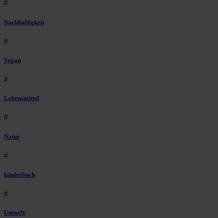
#
Nachhaltigkeit
#
Vegan
#
Lebensmittel
#
Natur
#
kinderbuch
#
Umwelt