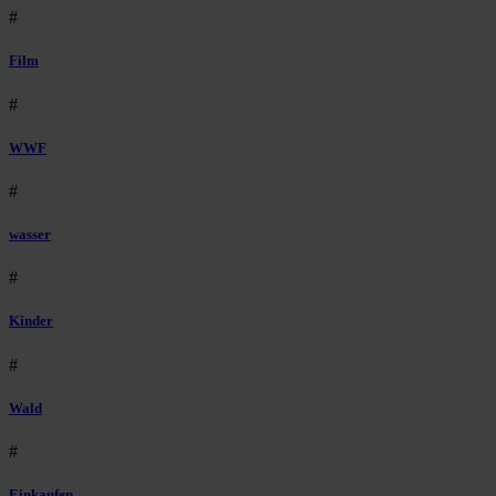
#
Film
#
WWF
#
wasser
#
Kinder
#
Wald
#
Einkaufen