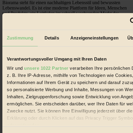
Biorama steht für einen nachhaltigen Lebensstil und bewussten
Lebenswandel. Es ist eine moderne Plattform für Ideen, Menschen
und Produkte, ein Leitfaden im schnell wachsenden Markt des
Handels mit Bioprodukten, des Fair-Trade sowie der Branche
alternativer Energien.
Social Media
Zustimmung
Details
Anzeigeneinstellungen
Üb
22.601 Fans auf Facebook
3.415 Follower auf Twitter
Folge uns auf Instagram
Themen
Verantwortungsvoller Umgang mit Ihren Daten
#
Wir und
unsere 1022 Partner
verarbeiten Ihre persönlichen 
Bio
z. B. Ihre IP-Adresse, mithilfe von Technologien wie Cookies
Informationen auf Ihrem Gerät zu speichern und darauf zuzu
#
so personalisierte Werbung und Inhalte, Messungen von We
Nachhaltigkeit
Inhalten, Zielgruppenforschung sowie Entwicklung von Ange
ermöglichen. Sie entscheiden darüber, wer Ihre Daten für we
#
Zwecke nutzt. Sie können Ihre Einwilligung jederzeit über di
Erklärung oder durch Klicken auf das Privacy Trigger Symbo
Vegan
oder widerrufen
#