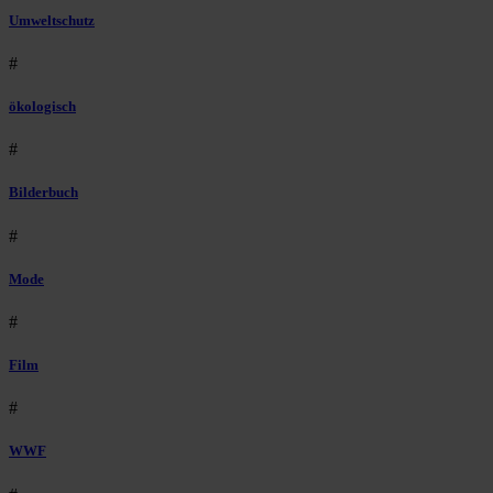
Umweltschutz
#
ökologisch
#
Bilderbuch
#
Mode
#
Film
#
WWF