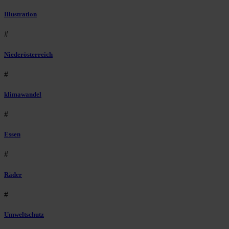
Illustration
#
Niederösterreich
#
klimawandel
#
Essen
#
Räder
#
Umweltschutz