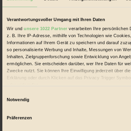
Verantwortungsvoller Umgang mit Ihren Daten
Wir und
unsere 1022 Partner
verarbeiten Ihre persönlichen 
z. B. Ihre IP-Adresse, mithilfe von Technologien wie Cookies
Coverstory
Informationen auf Ihrem Gerät zu speichern und darauf zuzu
so personalisierte Werbung und Inhalte, Messungen von We
GROSSER WIRBEL um Versuche, den Ozean und
Inhalten, Zielgruppenforschung sowie Entwicklung von Ange
seine Bewegungen festzuhalten.
ermöglichen. Sie entscheiden darüber, wer Ihre Daten für we
Außerdem im Heft
Zwecke nutzt. Sie können Ihre Einwilligung jederzeit über di
Erklärung oder durch Klicken auf das Privacy Trigger Symbo
RISKANT:
Wenn Meeres- und Wildvögel im
oder widerrufen
Freilandhühnerbetrieb vorbeischauen.
GEMEIN:
Tropische Stechmücken fühlen sich in
Einwilligungsauswahl
Mitteleuropa inziwschen oft zu Hause.
Wenn Sie es erlauben, würden wir auch gerne:
Notwendig
GEMEINER:
Es gibt nun Weinflaschen, die nach
Entleerung voll wieder zu dir zurückkommen.
Informationen über Ihre geografische Lage erfassen, 
auf einige Meter genau sein können
Präferenzen
Ihr Gerät durch aktives Scannen nach bestimmten 
(Fingerprinting) identifizieren