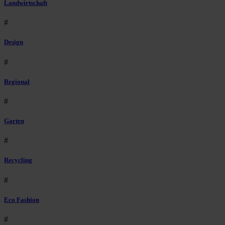
Landwirtschaft
#
Design
#
Regional
#
Garten
#
Recycling
#
Eco Fashion
#