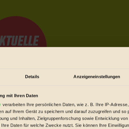
Details
Anzeigeneinstellungen
e Bewegungen festzuhalten.
g mit Ihren Daten
r
verarbeiten Ihre persönlichen Daten, wie z. B. Ihre IP-Adresse,
en auf Ihrem Gerät zu speichern und darauf zuzugreifen und so 
trieb vorbeischauen.
ung und Inhalten, Zielgruppenforschung sowie Entwicklung von
 inziwschen oft zu Hause.
 Ihre Daten für welche Zwecke nutzt. Sie können Ihre Einwilligun
 voll wieder zu dir zurückkommen.