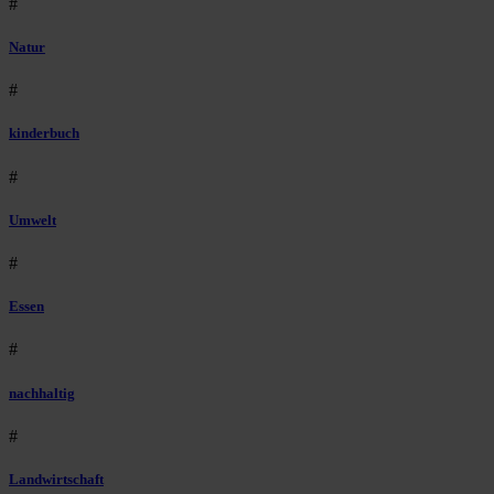
#
Natur
#
kinderbuch
#
Umwelt
#
Essen
#
nachhaltig
#
Landwirtschaft