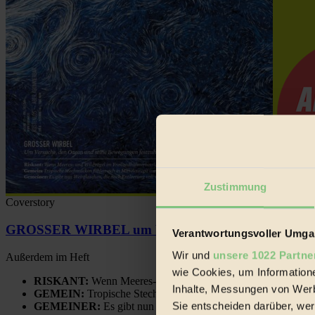
Zustimmung
Coverstory
GROSSER WIRBEL um Versuche, den Ozean und sein
Verantwortungsvoller Umgan
Wir und
unsere 1022 Partne
Außerdem im Heft
wie Cookies, um Information
RISKANT:
Wenn Meeres- und Wildvögel im Freilandhühnerbe
Inhalte, Messungen von Werb
GEMEIN:
Tropische Stechmücken fühlen sich in Mitteleuropa
Sie entscheiden darüber, wer
GEMEINER:
Es gibt nun Weinflaschen, die nach Entleerung