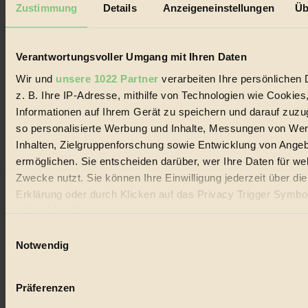
Zustimmung
Details
Anzeigeneinstellungen
Üb
Impressum & Disclaimer
Datenschutz
Mediadaten
Verantwortungsvoller Umgang mit Ihren Daten
Biorama steht für einen nachhaltigen Lebensstil und bewussten
Wir und
unsere 1022 Partner
verarbeiten Ihre persönlichen 
Lebenswandel. Es ist eine moderne Plattform für Ideen, Menschen
z. B. Ihre IP-Adresse, mithilfe von Technologien wie Cookies
und Produkte, ein Leitfaden im schnell wachsenden Markt des
Handels mit Bioprodukten, des Fair-Trade sowie der Branche
Informationen auf Ihrem Gerät zu speichern und darauf zuzu
alternativer Energien.
so personalisierte Werbung und Inhalte, Messungen von We
Social Media
Inhalten, Zielgruppenforschung sowie Entwicklung von Ange
22.601 Fans auf Facebook
ermöglichen. Sie entscheiden darüber, wer Ihre Daten für we
3.415 Follower auf Twitter
Zwecke nutzt. Sie können Ihre Einwilligung jederzeit über di
Folge uns auf Instagram
Themen
Erklärung oder durch Klicken auf das Privacy Trigger Symbo
#
oder widerrufen
Einwilligungsauswahl
Bio
Wenn Sie es erlauben, würden wir auch gerne:
Notwendig
#
Informationen über Ihre geografische Lage erfassen, 
auf einige Meter genau sein können
Nachhaltigkeit
Präferenzen
Ihr Gerät durch aktives Scannen nach bestimmten 