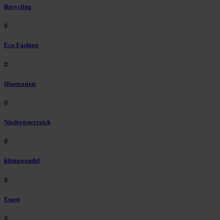
Recycling
#
Eco Fashion
#
Illustration
#
Niederösterreich
#
klimawandel
#
Essen
#