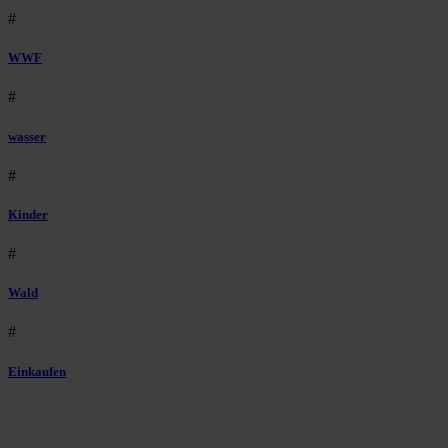
#
WWF
#
wasser
#
Kinder
#
Wald
#
Einkaufen