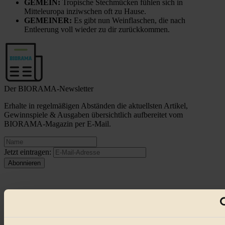
GEMEIN:
Tropische Stechmücken fühlen sich in
Mitteleuropa inziwschen oft zu Hause.
GEMEINER:
Es gibt nun Weinflaschen, die nach
Entleerung voll wieder zu dir zurückkommen.
Der BIORAMA-Newsletter
Erhalte in regelmäßigen Abständen die aktuellsten Artikel,
Gewinnspiele & Ausgaben übersichtlich aufbereitet vom
BIORAMA-Magazin per E-Mail.
Jetzt eintragen:
© 2026 Biorama GmbH