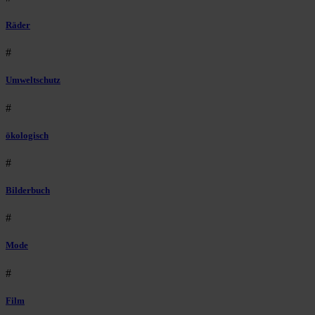
Räder
#
Umweltschutz
#
ökologisch
#
Bilderbuch
#
Mode
#
Film