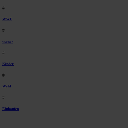
#
WWF
#
wasser
#
Kinder
#
Wald
#
Einkaufen