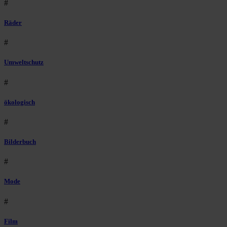
#
Räder
#
Umweltschutz
#
ökologisch
#
Bilderbuch
#
Mode
#
Film