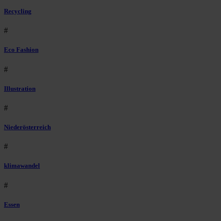
Recycling
#
Eco Fashion
#
Illustration
#
Niederösterreich
#
klimawandel
#
Essen