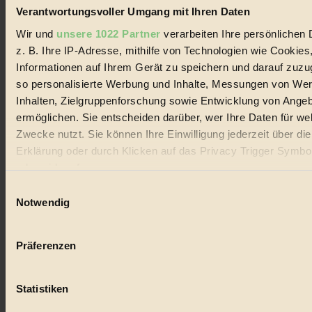
Verantwortungsvoller Umgang mit Ihren Daten
Wir und
unsere 1022 Partner
verarbeiten Ihre persönlichen 
Coverstory
z. B. Ihre IP-Adresse, mithilfe von Technologien wie Cookies
Informationen auf Ihrem Gerät zu speichern und darauf zuzu
GROSSER WIRBEL um Versuche, den Ozean und
seine Bewegungen festzuhalten.
so personalisierte Werbung und Inhalte, Messungen von We
Inhalten, Zielgruppenforschung sowie Entwicklung von Ange
Außerdem im Heft
ermöglichen. Sie entscheiden darüber, wer Ihre Daten für we
Zwecke nutzt. Sie können Ihre Einwilligung jederzeit über di
RISKANT:
Wenn Meeres- und Wildvögel im
Freilandhühnerbetrieb vorbeischauen.
Erklärung oder durch Klicken auf das Privacy Trigger Symbo
GEMEIN:
Tropische Stechmücken fühlen sich in
oder widerrufen
Mitteleuropa inziwschen oft zu Hause.
GEMEINER:
Es gibt nun Weinflaschen, die nach
Einwilligungsauswahl
Entleerung voll wieder zu dir zurückkommen.
Wenn Sie es erlauben, würden wir auch gerne:
Notwendig
Informationen über Ihre geografische Lage erfassen, 
auf einige Meter genau sein können
Präferenzen
Ihr Gerät durch aktives Scannen nach bestimmten 
(Fingerprinting) identifizieren
Der BIORAMA-Newsletter
Statistiken
Erfahren Sie mehr darüber, wie Ihre persönlichen Daten verar
Erhalte in regelmäßigen Abständen die aktuellsten Artikel,
werden, und legen Sie Ihre Präferenzen im
Abschnitt Einzel