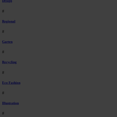
Design
#
Regional
#
Garten
#
Recycling
#
Eco Fashion
#
Illustration
#