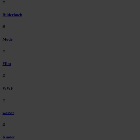
#
Bilderbuch
#
Mode
#
Film
#
WWF
#
wasser
#
Kinder