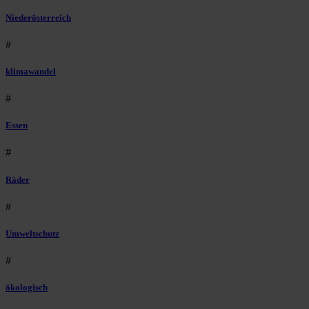
Niederösterreich
#
klimawandel
#
Essen
#
Räder
#
Umweltschutz
#
ökologisch