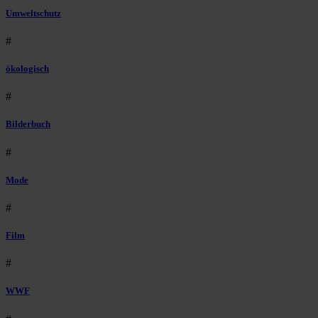
Umweltschutz
#
ökologisch
#
Bilderbuch
#
Mode
#
Film
#
WWF