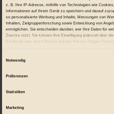
z. B. Ihre IP-Adresse, mithilfe von Technologien wie Cookies
Lebensmittel
Informationen auf Ihrem Gerät zu speichern und darauf zuzu
so personalisierte Werbung und Inhalte, Messungen von We
#
Inhalten, Zielgruppenforschung sowie Entwicklung von Ange
Natur
ermöglichen. Sie entscheiden darüber, wer Ihre Daten für we
Zwecke nutzt. Sie können Ihre Einwilligung jederzeit über di
#
Erklärung oder durch Klicken auf das Privacy Trigger Symbo
oder widerrufen
kinderbuch
Einwilligungsauswahl
#
Wenn Sie es erlauben, würden wir auch gerne:
Notwendig
Informationen über Ihre geografische Lage erfassen, 
Umwelt
auf einige Meter genau sein können
Präferenzen
#
Ihr Gerät durch aktives Scannen nach bestimmten 
(Fingerprinting) identifizieren
Essen
Statistiken
Erfahren Sie mehr darüber, wie Ihre persönlichen Daten verar
#
werden, und legen Sie Ihre Präferenzen im
Abschnitt Einzel
fest.
Marketing
nachhaltig