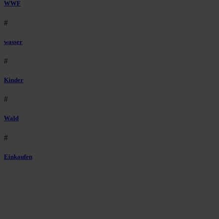
WWF
#
wasser
#
Kinder
#
Wald
#
Einkaufen