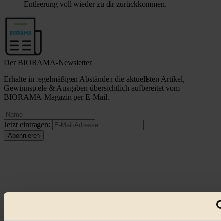
Entleerung voll wieder zu dir zurückkommen.
Der BIORAMA-Newsletter
Erhalte in regelmäßigen Abständen die aktuellsten Artikel,
Gewinnspiele & Ausgaben übersichtlich aufbereitet vom
BIORAMA-Magazin per E-Mail.
Jetzt eintragen:
© 2026 Biorama GmbH
Impressum & Disclaimer