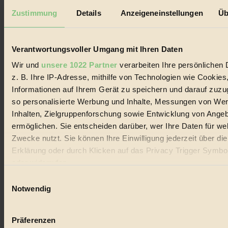
Datenschutz
Mediadaten
Zustimmung
Details
Anzeigeneinstellungen
Üb
Biorama steht für einen nachhaltigen Lebensstil und bewussten
Lebenswandel. Es ist eine moderne Plattform für Ideen, Menschen
und Produkte, ein Leitfaden im schnell wachsenden Markt des
Verantwortungsvoller Umgang mit Ihren Daten
Handels mit Bioprodukten, des Fair-Trade sowie der Branche
alternativer Energien.
Wir und
unsere 1022 Partner
verarbeiten Ihre persönlichen 
z. B. Ihre IP-Adresse, mithilfe von Technologien wie Cookies
Social Media
Informationen auf Ihrem Gerät zu speichern und darauf zuzu
22.601 Fans auf Facebook
3.415 Follower auf Twitter
so personalisierte Werbung und Inhalte, Messungen von We
Folge uns auf Instagram
Inhalten, Zielgruppenforschung sowie Entwicklung von Ange
Themen
ermöglichen. Sie entscheiden darüber, wer Ihre Daten für we
#
Zwecke nutzt. Sie können Ihre Einwilligung jederzeit über di
Bio
Erklärung oder durch Klicken auf das Privacy Trigger Symbo
oder widerrufen
#
Einwilligungsauswahl
Wenn Sie es erlauben, würden wir auch gerne:
Nachhaltigkeit
Notwendig
Informationen über Ihre geografische Lage erfassen, 
#
auf einige Meter genau sein können
Präferenzen
Ihr Gerät durch aktives Scannen nach bestimmten 
Vegan