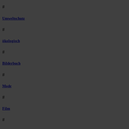
#
Umweltschutz
#
ökologisch
#
Bilderbuch
#
Mode
#
Film
#