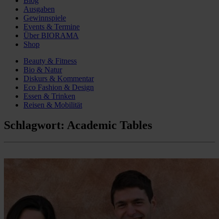
Blog
Ausgaben
Gewinnspiele
Events & Termine
Über BIORAMA
Shop
Beauty & Fitness
Bio & Natur
Diskurs & Kommentar
Eco Fashion & Design
Essen & Trinken
Reisen & Mobilität
Schlagwort:
Academic Tables