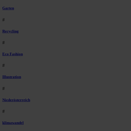
Garten
#
Recycling
#
Eco Fashion
#
Illustration
#
Niederösterreich
#
klimawandel