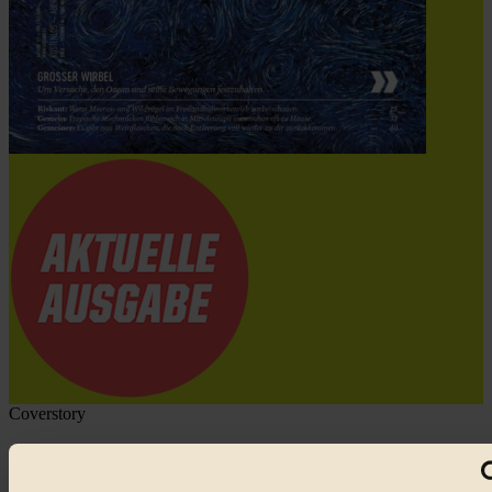
Coverstory
GROSSER WIRBEL um Versuche, den Ozean und
seine Bewegungen festzuhalten.