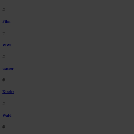
#
Film
#
WWF
#
wasser
#
Kinder
#
Wald
#