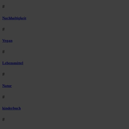
#
Nachhaltigkeit
#
Vegan
#
Lebensmittel
#
Natur
#
kinderbuch
#