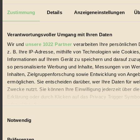
Außerdem im Heft
Zustimmung
Details
Anzeigeneinstellungen
Üb
RISKANT:
Wenn Meeres- und Wildvögel im
Freilandhühnerbetrieb vorbeischauen.
GEMEIN:
Tropische Stechmücken fühlen sich in
Verantwortungsvoller Umgang mit Ihren Daten
Mitteleuropa inziwschen oft zu Hause.
GEMEINER:
Es gibt nun Weinflaschen, die nach
Wir und
unsere 1022 Partner
verarbeiten Ihre persönlichen 
Entleerung voll wieder zu dir zurückkommen.
z. B. Ihre IP-Adresse, mithilfe von Technologien wie Cookies
Informationen auf Ihrem Gerät zu speichern und darauf zuzu
so personalisierte Werbung und Inhalte, Messungen von We
Inhalten, Zielgruppenforschung sowie Entwicklung von Ange
ermöglichen. Sie entscheiden darüber, wer Ihre Daten für we
Der BIORAMA-Newsletter
Zwecke nutzt. Sie können Ihre Einwilligung jederzeit über di
Erhalte in regelmäßigen Abständen die aktuellsten Artikel,
Erklärung oder durch Klicken auf das Privacy Trigger Symbo
Gewinnspiele & Ausgaben übersichtlich aufbereitet vom
oder widerrufen
BIORAMA-Magazin per E-Mail.
Einwilligungsauswahl
Wenn Sie es erlauben, würden wir auch gerne:
Notwendig
Jetzt eintragen:
Informationen über Ihre geografische Lage erfassen, 
auf einige Meter genau sein können
Präferenzen