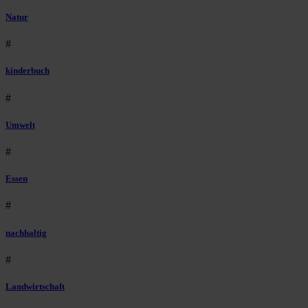
Natur
#
kinderbuch
#
Umwelt
#
Essen
#
nachhaltig
#
Landwirtschaft