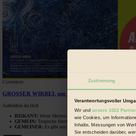
Zustimmung
Coverstory
GROSSER WIRBEL um Versuche, den Ozean und sein
Verantwortungsvoller Umgan
Außerdem im Heft
Wir und
unsere 1022 Partne
RISKANT:
Wenn Meeres- und Wildvögel im Freilandhühnerbe
wie Cookies, um Information
GEMEIN:
Tropische Stechmücken fühlen sich in Mitteleuropa
Inhalte, Messungen von Werb
GEMEINER:
Es gibt nun Weinflaschen, die nach Entleerung
Sie entscheiden darüber, wer