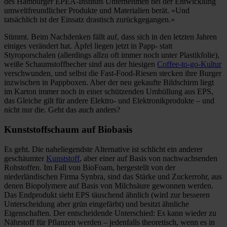
des Hamburger EPEA-Instituts Unternehmen bei der Entwicklung
umweltfreundlicher Produkte und Materialien berät. »Und
tatsächlich ist der Einsatz drastisch zurückgegangen.«
Stimmt. Beim Nachdenken fällt auf, dass sich in den letzten Jahren
einiges verändert hat. Äpfel liegen jetzt in Papp- statt
Styroporschalen (allerdings allzu oft immer noch unter Plastikfolie),
weiße Schaumstoffbecher sind aus der hiesigen
Coffee-to-go-Kultur
verschwunden, und selbst die Fast-Food-Riesen stecken ihre Burger
inzwischen in Pappboxen. Aber der neu gekaufte Bildschirm liegt
im Karton immer noch in einer schützenden Umhüllung aus EPS,
das Gleiche gilt für andere Elektro- und Elektronikprodukte – und
nicht nur die. Geht das auch anders?
Kunststoffschaum auf Biobasis
Es geht. Die naheliegendste Alternative ist schlicht ein anderer
geschäumter
Kunststoff
, aber einer auf Basis von nachwachsenden
Rohstoffen. Im Fall von BioFoam, hergestellt von der
niederländischen Firma Synbra, sind das Stärke und Zuckerrohr, aus
denen Biopolymere auf Basis von Milchsäure gewonnen werden.
Das Endprodukt sieht EPS täuschend ähnlich (wird zur besseren
Unterscheidung aber grün eingefärbt) und besitzt ähnliche
Eigenschaften. Der entscheidende Unterschied: Es kann wieder zu
Nährstoff für Pflanzen werden – jedenfalls theoretisch, wenn es in