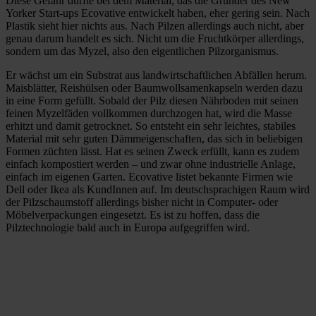
Diese Gefahr dürfte bei dem Material, das die Gründer des New
Yorker Start-ups Ecovative entwickelt haben, eher gering sein. Nach
Plastik sieht hier nichts aus. Nach Pilzen allerdings auch nicht, aber
genau darum handelt es sich. Nicht um die Fruchtkörper allerdings,
sondern um das Myzel, also den eigentlichen Pilzorganismus.
Er wächst um ein Substrat aus landwirtschaftlichen Abfällen herum.
Maisblätter, Reishülsen oder Baumwollsamenkapseln werden dazu
in eine Form gefüllt. Sobald der Pilz diesen Nährboden mit seinen
feinen Myzelfäden vollkommen durchzogen hat, wird die Masse
erhitzt und damit getrocknet. So entsteht ein sehr leichtes, stabiles
Material mit sehr guten Dämmeigenschaften, das sich in beliebigen
Formen züchten lässt. Hat es seinen Zweck erfüllt, kann es zudem
einfach kompostiert werden – und zwar ohne industrielle Anlage,
einfach im eigenen Garten. Ecovative listet bekannte Firmen wie
Dell oder Ikea als KundInnen auf. Im deutschsprachigen Raum wird
der Pilzschaumstoff allerdings bisher nicht in Computer- oder
Möbelverpackungen eingesetzt. Es ist zu hoffen, dass die
Pilztechnologie bald auch in Europa aufgegriffen wird.