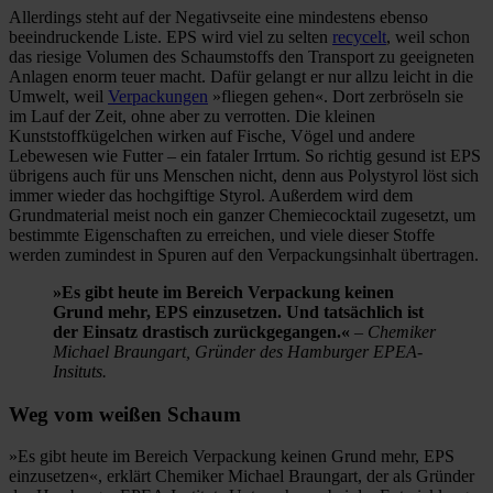
Allerdings steht auf der Negativseite eine mindestens ebenso
beeindruckende Liste. EPS wird viel zu selten
recycelt
, weil schon
das riesige Volumen des Schaumstoffs den Transport zu geeigneten
Anlagen enorm teuer macht. Dafür gelangt er nur allzu leicht in die
Umwelt, weil
Verpackungen
»fliegen gehen«. Dort zerbröseln sie
im Lauf der Zeit, ohne aber zu verrotten. Die kleinen
Kunststoffkügelchen wirken auf Fische, Vögel und andere
Lebewesen wie Futter – ein fataler Irrtum. So richtig gesund ist EPS
übrigens auch für uns Menschen nicht, denn aus Polystyrol löst sich
immer wieder das hochgiftige Styrol. Außerdem wird dem
Grundmaterial meist noch ein ganzer Chemiecocktail zugesetzt, um
bestimmte Eigenschaften zu erreichen, und viele dieser Stoffe
werden zumindest in Spuren auf den Verpackungsinhalt übertragen.
»Es gibt heute im Bereich Verpackung keinen
Grund mehr, EPS einzusetzen. Und tatsächlich ist
der Einsatz drastisch zurückgegangen.«
–
Chemiker
Michael Braungart, Gründer des Hamburger EPEA-
Insituts.
Weg vom weißen Schaum
»Es gibt heute im Bereich Verpackung keinen Grund mehr, EPS
einzusetzen«, erklärt Chemiker Michael Braungart, der als Gründer