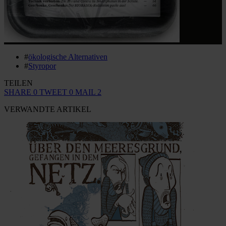
#
ökologische Alternativen
#
Styropor
TEILEN
SHARE
0
TWEET
0
MAIL
2
VERWANDTE ARTIKEL