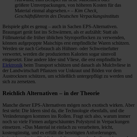
größere Umverpackungen, von höheren Kosten für das
Material einmal abgesehen.« –
Kim Check,
Geschäftsführerin des Deutschen Verpackungsinstituts
Beispiele gibt es genug – auch in Sachen EPS-Alternativen.
Braungart gerät fast ins Schwärmen, als er aufzählt: Statt als
Füllmaterial die früher üblichen Styroporflocken zu verwenden,
können aufgepoppte Maischips erst empfindliche Waren schützen.
Werden sie nach Gebrauch als Hühner- oder Schweinefutter
verwertet, werden die produzierten Kalorien sogar sinnvoll
eingesetzt. Eine andere Idee sind Vliese, die erst empfindliche
Elektronik
beim Transport schützen und danach als Mulchvliese in
der Landwirtschaft Pflanzen vor Unkraut und Böden vor dem
Austrocknen schützen, um schließlich untergepflügt zu werden und
sich zu zersetzen.
Reichlich Alternativen – in der Theorie
Manche dieser EPS-Alternativen mögen noch exotisch wirken. Aber
fest steht: Die Ideen sind da, die Technologie ebenfalls, und die
Veränderungen kommen ins Rollen. Fragt sich also, warum immer
noch so viele Firmen aufgeschäumtes Polystyrol in Verpackungen
einsetzen. »Das Material ist einfach zu verarbeiten, leicht,
kostengünstig, und es erfüllt die benötigten Anforderungen,