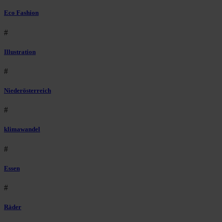
Eco Fashion
#
Illustration
#
Niederösterreich
#
klimawandel
#
Essen
#
Räder