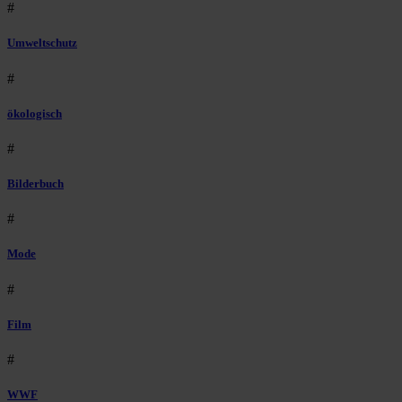
#
Umweltschutz
#
ökologisch
#
Bilderbuch
#
Mode
#
Film
#
WWF