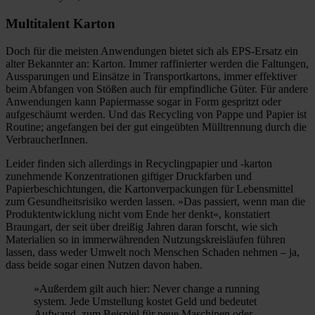
Multitalent Karton
Doch für die meisten Anwendungen bietet sich als EPS-Ersatz ein
alter Bekannter an: Karton. Immer raffinierter werden die Faltungen,
Aussparungen und Einsätze in Transportkartons, immer effektiver
beim Abfangen von Stößen auch für empfindliche Güter. Für andere
Anwendungen kann Papiermasse sogar in Form gespritzt oder
aufgeschäumt werden. Und das Recycling von Pappe und Papier ist
Routine; angefangen bei der gut eingeübten Mülltrennung durch die
VerbraucherInnen.
Leider finden sich allerdings in Recyclingpapier und -karton
zunehmende Konzentrationen giftiger Druckfarben und
Papierbeschichtungen, die Kartonverpackungen für Lebensmittel
zum Gesundheitsrisiko werden lassen. »Das passiert, wenn man die
Produktentwicklung nicht vom Ende her denkt«, konstatiert
Braungart, der seit über dreißig Jahren daran forscht, wie sich
Materialien so in immerwährenden Nutzungskreisläufen führen
lassen, dass weder Umwelt noch Menschen Schaden nehmen – ja,
dass beide sogar einen Nutzen davon haben.
»Außerdem gilt auch hier: Never change a running
system. Jede Umstellung kostet Geld und bedeutet
Aufwand, zum Beispiel für neue Maschinen oder