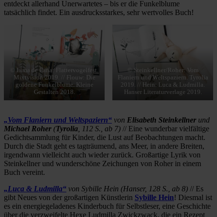
entdeckt allerhand Unerwartetes – bis er die Funkelblume
tatsächlich findet. Ein ausdrucksstarkes, sehr wertvolles Buch!
© Lima de Faria: Flattervogelfest.
© Steinkellner/Roher: Vom
Mixtvision 2019. // Flouw: Die
Flaniern und Weltspaziern. Tyrolia
goldene Funkelblume. Kleine
2019. // Hein: Luca & Ludmilla.
Gestalten 2018.
Hanser Literaturverlage 2019.
„Vom Flaniern und Weltspaziern“
von
Elisabeth Steinkellner
und
Michael Roher
(
Tyrolia
, 112 S., ab 7)
// Eine wunderbar vielfältige
Gedichtsammlung für Kinder, die Lust auf Beobachtungen macht.
Durch die Stadt geht es tagträumend, ans Meer, in andere Breiten,
irgendwann vielleicht auch wieder zurück. Großartige Lyrik von
Steinkellner und wunderschöne Zeichungen von Roher in einem
Buch vereint.
„Luca & Ludmilla“
von Sybille Hein (Hanser, 128 S., ab 8)
// Es
gibt Neues von der großartigen Künstlerin
Sybille Hein
! Diesmal ist
es ein energiegeladenes Kinderbuch für Selbstleser, eine Geschichte
über die verzweifelte Hexe Ludmilla Zwickzwack, die ein Rezept