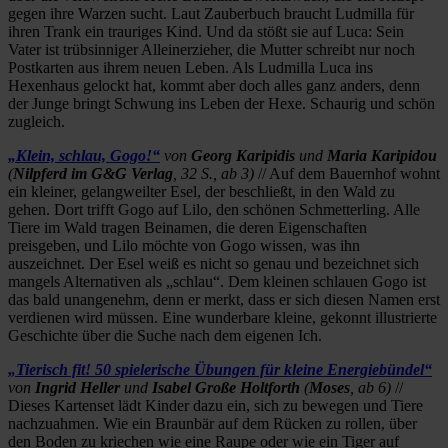
gegen ihre Warzen sucht. Laut Zauberbuch braucht Ludmilla für
ihren Trank ein trauriges Kind. Und da stößt sie auf Luca: Sein
Vater ist trübsinniger Alleinerzieher, die Mutter schreibt nur noch
Postkarten aus ihrem neuen Leben. Als Ludmilla Luca ins
Hexenhaus gelockt hat, kommt aber doch alles ganz anders, denn
der Junge bringt Schwung ins Leben der Hexe. Schaurig und schön
zugleich.
„Klein, schlau, Gogo!“
von
Georg Karipidis
und
Maria Karipidou
(
Nilpferd im G&G Verlag
, 32 S., ab 3)
// Auf dem Bauernhof wohnt
ein kleiner, gelangweilter Esel, der beschließt, in den Wald zu
gehen. Dort trifft Gogo auf Lilo, den schönen Schmetterling. Alle
Tiere im Wald tragen Beinamen, die deren Eigenschaften
preisgeben, und Lilo möchte von Gogo wissen, was ihn
auszeichnet. Der Esel weiß es nicht so genau und bezeichnet sich
mangels Alternativen als „schlau“. Dem kleinen schlauen Gogo ist
das bald unangenehm, denn er merkt, dass er sich diesen Namen erst
verdienen wird müssen. Eine wunderbare kleine, gekonnt illustrierte
Geschichte über die Suche nach dem eigenen Ich.
„Tierisch fit! 50 spielerische Übungen für kleine Energiebündel“
von
Ingrid Heller
und
Isabel Große Holtforth
(
Moses
, ab 6)
//
Dieses Kartenset lädt Kinder dazu ein, sich zu bewegen und Tiere
nachzuahmen. Wie ein Braunbär auf dem Rücken zu rollen, über
den Boden zu kriechen wie eine Raupe oder wie ein Tiger auf