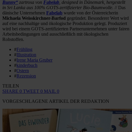
Bunny“
zartrosa von
Fabelab
, designed in Dänemark, hergestellt
in Sri Lanka aus 100% GOTS-zertifizierter Bio-Baumwolle.
// Das
dänische Unternehmen
Fabelab
wurde von der Österreicherin
Michaela Weisskirchner-Barfod
gegründet. Besonderer Wert wird
auf eine nachhaltige und ökologische Produktion gelegt. Produziert
wird bei einem GOTS-zertifizierten Partnerunternehmen unter fairen
Arbeitsbedingungen und ausschließlich mit ökologischen
Rohstoffen.
#
Frühling
#
Illustration
#
Irene Maria Gruber
#
kinderbuch
#
Ostern
#
Rezension
TEILEN
SHARE
0
TWEET
0
MAIL
0
VORGESCHLAGENE ARTIKEL DER REDAKTION