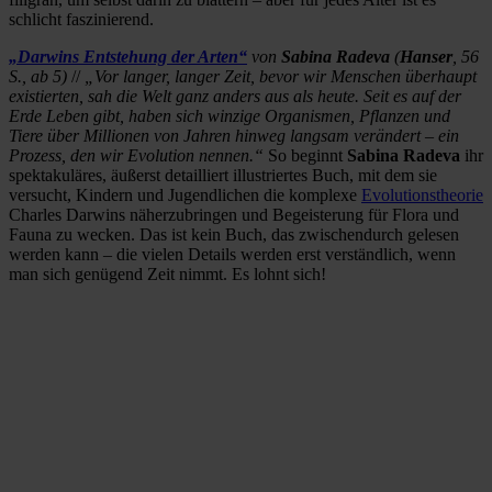
schlicht faszinierend.
„Darwins Entstehung der Arten“
von
Sabina Radeva
(
Hanser
, 56
S., ab 5)
//
„Vor langer, langer Zeit, bevor wir Menschen überhaupt
existierten, sah die Welt ganz anders aus als heute. Seit es auf der
Erde Leben gibt, haben sich winzige Organismen, Pflanzen und
Tiere über Millionen von Jahren hinweg langsam verändert – ein
Prozess, den wir Evolution nennen.“
So beginnt
Sabina Radeva
ihr
spektakuläres, äußerst detailliert illustriertes Buch, mit dem sie
versucht, Kindern und Jugendlichen die komplexe
Evolutionstheorie
Charles Darwins näherzubringen und Begeisterung für Flora und
Fauna zu wecken. Das ist kein Buch, das zwischendurch gelesen
werden kann – die vielen Details werden erst verständlich, wenn
man sich genügend Zeit nimmt. Es lohnt sich!