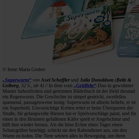
© Irene Maria Gruber
„Superwurm“
von
Axel Scheffler
und
Julia Donaldson
(
Beltz &
Gelberg
, 32 S., ab 4)
// In dem vom
„Grüffelo“
-Duo in gewohnter
Manier farbenfrohen und gereimten Bilderbuch ist der Held diesmal
ein Regenwurm. Die Geschichte ist simpel gestrickt, zweifellos
spannend, passagenweise lustig: Superwurm ist allseits beliebt, er ist
ein Superheld. Unvorsichtige Kröten rettet er beim Überqueren der
Straße, für gelangweilte Bienen hat er Spielvorschläge parat, und für
einen in den Brunnen gefallenen Käfer spielt er Angelschnur und
hilft ihm wieder heraus. Als die böse Echse eines Tages einen
Schatzgräber benötigt, schickt sie den Rabendiener aus, um den
Wurm zu holen. Die Tiere setzten alles in Bewegung, um ihren