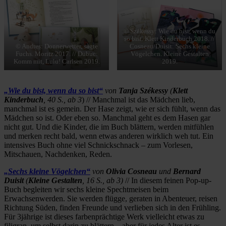
© Székessy: Wie du bist, wenn du
so bist. Klett Kinderbuch 2018. //
Cosneau/Duisit: Sechs kleine
© Andres: Donnerwetter, sagte
Vögelchen. Kleine Gestalten
Fuchs. Moritz 2017. // Dubuc:
2019.
Komm mit, Lulu! Carlsen 2019.
„Wie du bist, wenn du so bist“
von
Tanja Székessy
(
Klett
Kinderbuch
, 40 S., ab 3
) // Manchmal ist das Mädchen lieb,
manchmal ist es gemein. Der Hase zeigt, wie er sich fühlt, wenn das
Mädchen so ist. Oder eben so. Manchmal geht es dem Hasen gar
nicht gut. Und die Kinder, die im Buch blättern, werden mitfühlen
und merken recht bald, wenn etwas anderen wirklich weh tut. Ein
intensives Buch ohne viel Schnickschnack – zum Vorlesen,
Mitschauen, Nachdenken, Reden.
„Sechs kleine Vö
gelchen“
von
Olivia Cosneau
und
Bernard
Duisit
(
Kleine Gestalten
, 16 S., ab 3)
// In diesem feinen Pop-up-
Buch begleiten wir sechs kleine Spechtmeisen beim
Erwachsenwerden. Sie werden flügge, geraten in Abenteuer, reisen
Richtung Süden, finden Freunde und verlieben sich in den Frühling.
Für 3jährige ist dieses farbenprächtige Werk vielleicht etwas zu
filigran, um selbst darin zu blättern – aber für jedes Alter ist es