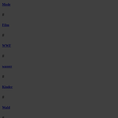
Mode
#
Film
#
WWF
#
wasser
#
Kinder
#
Wald
#