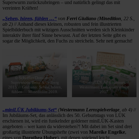
Superwurm zurückzubringen – und natürlich gelingt das mit
vereinten Kräften!
„Sehen, hören, fühlen …“
von
Ferri Giuliano
(
Minedition
, 22 S.,
ab 2)
// Anhand dieses kleinen, robusten und fein illustrierten
Spielbilderbuch mit witzigen Ausschnitten werden sich Kleinkinder
interaktiv ihrer fünf Sinne bewusst. Auf der letzten Seite gibt es
sogar die Möglichkeit, den Fuchs zu streicheln. Sehr nett gemacht!
© Scheffler/Donaldson:
Superwurm. Beltz & Gelberg
© miniLÜK Jubiläumsset.
2015. // Giuliano: Sehen, hören,
Westermann Lernspielverlage
fühlen … Minedition 2019.
2017.
„miniLÜK Jubiläums-Set“
(
Westermann Lernspielverlage
, ab 4)
//
Im Jubiläums-Set, das anlässlich des 50. Geburtstags von LÜK
erschienen ist, wird ein funkelnder goldener miniLÜK-Kasten
angeboten – wer kann da widerstehen?! Mit dabei im Set sind drei
großartig illustrierte Übungshefte (zwei von
Mareike Engelke
,
eines von
Dorothea Huber
), mit denen spielend leicht