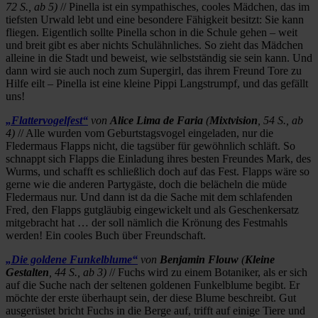
72 S., ab 5)
// Pinella ist ein sympathisches, cooles Mädchen, das im
tiefsten Urwald lebt und eine besondere Fähigkeit besitzt: Sie kann
fliegen. Eigentlich sollte Pinella schon in die Schule gehen – weit
und breit gibt es aber nichts Schulähnliches. So zieht das Mädchen
alleine in die Stadt und beweist, wie selbstständig sie sein kann. Und
dann wird sie auch noch zum Supergirl, das ihrem Freund Tore zu
Hilfe eilt – Pinella ist eine kleine Pippi Langstrumpf, und das gefällt
uns!
„Flattervogelfest“
von
Alice Lima de Faria
(
Mixtvision
, 54 S., ab
4)
// Alle wurden vom Geburtstagsvogel eingeladen, nur die
Fledermaus Flapps nicht, die tagsüber für gewöhnlich schläft. So
schnappt sich Flapps die Einladung ihres besten Freundes Mark, des
Wurms, und schafft es schließlich doch auf das Fest. Flapps wäre so
gerne wie die anderen Partygäste, doch die belächeln die müde
Fledermaus nur. Und dann ist da die Sache mit dem schlafenden
Fred, den Flapps gutgläubig eingewickelt und als Geschenkersatz
mitgebracht hat … der soll nämlich die Krönung des Festmahls
werden! Ein cooles Buch über Freundschaft.
„Die goldene Funkelblume“
von
Benjamin Flouw
(
Kleine
Gestalten
, 44 S., ab 3)
// Fuchs wird zu einem Botaniker, als er sich
auf die Suche nach der seltenen goldenen Funkelblume begibt. Er
möchte der erste überhaupt sein, der diese Blume beschreibt. Gut
ausgerüstet bricht Fuchs in die Berge auf, trifft auf einige Tiere und