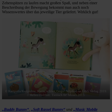
Zehenspitzen zu laufen macht großen Spaß, und neben einer
Beschreibung der Bewegung bekommt man auch noch
Wissenswertes über das jeweilige Tier geliefert. Wirklich gut!
© Karipidis/Karipidou: Klein, schlau, Gogo! Nilpferd im G&G Verlag 2019.
// Heller/Holtfort: Tierisch fit! Moses 2015.
„Buddy Bunny“
,
„Soft Rassel Bunny“
und
„Music Mobile