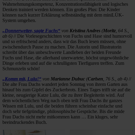
Wahrnehmungskompetenz, Konzentrationsfähigkeit und logisches
Denken trainiert werden können. Ein großes Plus: Die Kinder
können nach kurzer Erklärung selbstständig mit dem miniLÜK-
System umgehen.
„Donnerwetter, sagte Fuchs“
von
Kristina Andres
(
Moritz
, 64 S.,
ab 6)
// Die Vorlesegeschichten von Fuchs und Hase sind humorvoll
und so erfrischend anders, dass wir das Buch lesen müssen, ohne
zwischendurch Pause zu machen. Die Autorin und Illustratorin
schreibt über das unbeschwerte Landleben der beiden Freunde
Fuchs und Hase, die allerhand unerwartete, höchst ungewöhnliche
Dinge erleben und auf die schrulligsten Tierfiguren treffen. Zum
Schmunzeln schön!
„Komm mit, Lulu!“
von
Marianne Dubuc
(
Carlsen
, 76 S., ab 4)
//
Die alte Frau Dachs wandert jeden Sonntag von ihrem Garten aus
hinauf bis zum Gipfel des Zuckerbrots. Eines Tages trifft sie auf die
kleine, neugierige Katze Lulu, die zu ihrer Begleiterin wird. Auf
dem wöchentlichen Weg nach oben teilt Frau Dachs ihr ganzes
Wissen mit Lulu, und die beiden führen scheinbar einfache und
doch sehr tiefgründige, philosophische Gespräche. Bis die müde
Frau Dachs nicht mehr mitkommen kann … Ein kluges, sehr
beeindruckendes Buch.