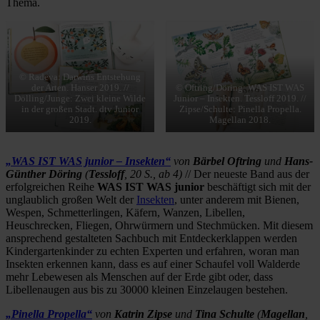
Thema.
© Radeva: Darwins Entstehung
der Arten. Hanser 2019. //
© Oftring/Döring: WAS IST WAS
Dölling/Junge: Zwei kleine Wilde
Junior – Insekten. Tessloff 2019. //
in der großen Stadt. dtv Junior
Zipse/Schulte: Pinella Propella.
2019.
Magellan 2018.
„WAS IST WAS junior – Insekten“
von
Bärbel Oftring
und
Hans-
Günther Döring
(
Tessloff
, 20 S., ab 4)
// Der neueste Band aus der
erfolgreichen Reihe
WAS IST WAS junior
beschäftigt sich mit der
unglaublich großen Welt der
Insekten
, unter anderem mit Bienen,
Wespen, Schmetterlingen, Käfern, Wanzen, Libellen,
Heuschrecken, Fliegen, Ohrwürmern und Stechmücken. Mit diesem
ansprechend gestalteten Sachbuch mit Entdeckerklappen werden
Kindergartenkinder zu echten Experten und erfahren, woran man
Insekten erkennen kann, dass es auf einer Schaufel voll Walderde
mehr Lebewesen als Menschen auf der Erde gibt oder, dass
Libellenaugen aus bis zu 30000 kleinen Einzelaugen bestehen.
„Pinella Propella“
von
Katrin Zipse
und
Tina Schulte
(
Magellan
,