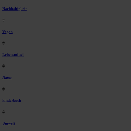
Nachhaltigkeit
#
Vegan
#
Lebensmittel
#
Natur
#
kinderbuch
#
Umwelt