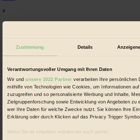
#
Recycling
#
Zustimmung
Details
Anzeigene
Eco Fashion
#
Verantwortungsvoller Umgang mit Ihren Daten
Illustration
Wir und
unsere 1022 Partner
verarbeiten Ihre persönlichen 
#
mithilfe von Technologien wie Cookies, um Informationen au
zuzugreifen und so personalisierte Werbung und Inhalte, M
Niederösterreich
Zielgruppenforschung sowie Entwicklung von Angeboten zu e
#
wer Ihre Daten für welche Zwecke nutzt. Sie können Ihre Einw
Erklärung oder durch Klicken auf das Privacy Trigger Symbo
klimawandel
Wenn Sie es erlauben, würden wir auch gerne:
#