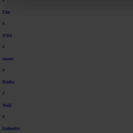
#
Film
#
WWF
#
wasser
#
Kinder
#
Wald
#
Einkaufen