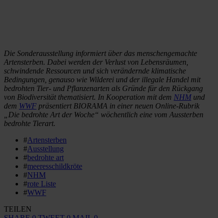
Die Sonderausstellung informiert über das menschengemachte
Artensterben. Dabei werden der Verlust von Lebensräumen,
schwindende Ressourcen und sich verändernde klimatische
Bedingungen, genauso wie Wilderei und der illegale Handel mit
bedrohten Tier- und Pflanzenarten als Gründe für den Rückgang
von Biodiversität thematisiert. In Kooperation mit dem
NHM
und
dem
WWF
präsentiert BIORAMA in einer neuen Online-Rubrik
„Die bedrohte Art der Woche“ wöchentlich eine vom Aussterben
bedrohte Tierart.
#
Artensterben
#
Ausstellung
#
bedrohte art
#
meeresschildkröte
#
NHM
#
rote Liste
#
WWF
TEILEN
SHARE
0
TWEET
0
MAIL
0