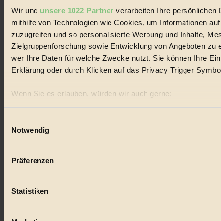
Wir und
unsere 1022 Partner
verarbeiten Ihre persönlichen 
#
mithilfe von Technologien wie Cookies, um Informationen au
Räder
zuzugreifen und so personalisierte Werbung und Inhalte, M
Zielgruppenforschung sowie Entwicklung von Angeboten zu e
#
wer Ihre Daten für welche Zwecke nutzt. Sie können Ihre Einw
Erklärung oder durch Klicken auf das Privacy Trigger Symbo
Umweltschutz
#
Wenn Sie es erlauben, würden wir auch gerne:
Informationen über Ihre geografische Lage erfassen, 
ökologisch
sein können
Einwilligungsauswahl
#
Notwendig
Ihr Gerät durch aktives Scannen nach bestimmten Merk
Erfahren Sie mehr darüber, wie Ihre persönlichen Daten verar
Bilderbuch
Präferenzen im
Abschnitt Einzelheiten
fest.
Präferenzen
#
BIORAMA.eu verwendet Cookies
Mode
Statistiken
biorama.eu
ist werbefinanziert und deswegen für dich ko
#
Einwilligung für Cookies, um etwa selbst anonymisierte Stat
welche Inhalte besonders gut ankommen, Inhalte wie Videos