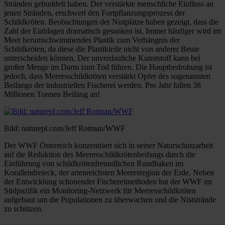
Stränden gebuddelt haben. Der verstärkte menschliche Einfluss an
jenen Stränden, erschwert den Fortpflanzungsprozess der
Schildkröten. Beobachtungen der Nistplätze haben gezeigt, dass die
Zahl der Eiablagen dramatisch gesunken ist. Immer häufiger wird im
Meer herumschwimmendes Plastik zum Verhängnis der
Schildkröten, da diese die Plastikteile nicht von anderer Beute
unterscheiden können. Der unverdauliche Kunststoff kann bei
großer Menge im Darm zum Tod führen. Die Hauptbedrohung ist
jedoch, dass Meeresschildkröten verstärkt Opfer des sogenannten
Beifangs der industriellen Fischerei werden. Pro Jahr fallen 38
Millionen Tonnen Beifang an!
Bild: naturepl.com/Jeff Rotman/WWF
Der WWF Österreich konzentriert sich in seiner Naturschutzarbeit
auf die Reduktion des Meeresschildkrötenbeifangs durch die
Einführung von schildkrötenfreundlichen Rundhaken im
Korallendreieck, der artenreichsten Meeresregion der Erde. Neben
der Entwicklung schonender Fischereimethoden hat der WWF im
Südpazifik ein Monitoring-Netzwerk für Meeresschildkröten
aufgebaut um die Populationen zu überwachen und die Niststrände
zu schützen.