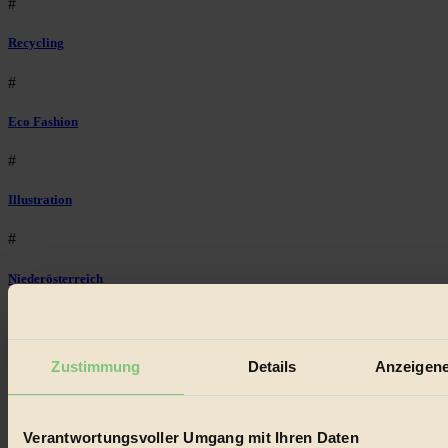
#
Recycling
#
Eco Fashion
#
Illustration
#
Niederösterreich
#
klimawandel
Zustimmung
Details
Anzeigene
#
Essen
Verantwortungsvoller Umgang mit Ihren Daten