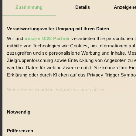
#
Zustimmung
Details
Anzeigene
nachhaltig
Verantwortungsvoller Umgang mit Ihren Daten
#
Wir und
unsere 1022 Partner
verarbeiten Ihre persönlichen 
Landwirtschaft
mithilfe von Technologien wie Cookies, um Informationen au
zuzugreifen und so personalisierte Werbung und Inhalte, M
#
Zielgruppenforschung sowie Entwicklung von Angeboten zu e
Design
wer Ihre Daten für welche Zwecke nutzt. Sie können Ihre Einw
Erklärung oder durch Klicken auf das Privacy Trigger Symbo
#
Wenn Sie es erlauben, würden wir auch gerne:
Regional
Informationen über Ihre geografische Lage erfassen, 
#
sein können
Einwilligungsauswahl
Notwendig
Ihr Gerät durch aktives Scannen nach bestimmten Merk
Garten
Erfahren Sie mehr darüber, wie Ihre persönlichen Daten verar
#
Präferenzen im
Abschnitt Einzelheiten
fest.
Präferenzen