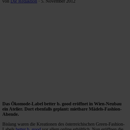
von
Die Redaktion
·
5. November 2012
Das Ökomode-Label better b. good eröffnet in Wien-Neubau
ein Atelier. Dort ebenfalls geplant: mietbare Mädels-Fashion-
Abende.
Bislang waren die Kreationen des österreichischen Green-Fashion-
Labels
better b. good
vor allem online erhältlich. Nun eröffnen die