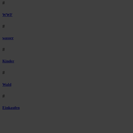
#
WWF
#
wasser
#
Kinder
#
Wald
#
Einkaufen