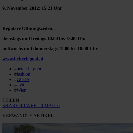
9. November 2012: 15-21 Uhr
Reguläre Öffnungszeiten:
dienstags und freitags 10.00 bis 18.00 Uhr
mittwochs und donnerstags 15.00 bis 18.00 Uhr
www.betterbgood.at
#
better b. good
#
fashion
#
GOTS
#
style
#
Wien
TEILEN
SHARE
0
TWEET
0
MAIL
0
VERWANDTE ARTIKEL