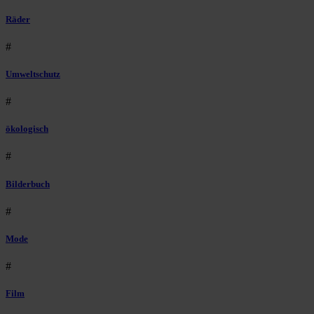
Räder
#
Umweltschutz
#
ökologisch
#
Bilderbuch
#
Mode
#
Film