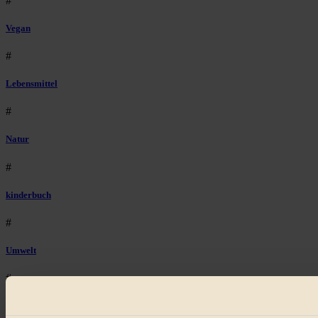
#
Vegan
#
Lebensmittel
#
Natur
#
kinderbuch
#
Umwelt
#
Essen