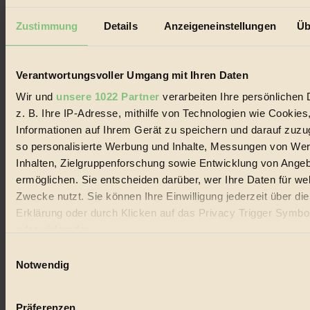
Impressum & Disclaimer
Datenschutz
Zustimmung
Details
Anzeigeneinstellungen
Üb
Mediadaten
Biorama steht für einen nachhaltigen Lebensstil und bewussten
Lebenswandel. Es ist eine moderne Plattform für Ideen, Menschen
Verantwortungsvoller Umgang mit Ihren Daten
und Produkte, ein Leitfaden im schnell wachsenden Markt des
Handels mit Bioprodukten, des Fair-Trade sowie der Branche
Wir und
unsere 1022 Partner
verarbeiten Ihre persönlichen 
alternativer Energien.
z. B. Ihre IP-Adresse, mithilfe von Technologien wie Cookies
Social Media
Informationen auf Ihrem Gerät zu speichern und darauf zuzu
22.601 Fans auf Facebook
so personalisierte Werbung und Inhalte, Messungen von We
3.415 Follower auf Twitter
Folge uns auf Instagram
Inhalten, Zielgruppenforschung sowie Entwicklung von Ange
Themen
ermöglichen. Sie entscheiden darüber, wer Ihre Daten für we
#
Zwecke nutzt. Sie können Ihre Einwilligung jederzeit über di
Erklärung oder durch Klicken auf das Privacy Trigger Symbo
Bio
oder widerrufen
#
Einwilligungsauswahl
Wenn Sie es erlauben, würden wir auch gerne:
Notwendig
Nachhaltigkeit
Informationen über Ihre geografische Lage erfassen, 
#
auf einige Meter genau sein können
Präferenzen