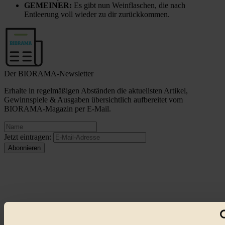
GEMEINER:
Es gibt nun Weinflaschen, die nach
Entleerung voll wieder zu dir zurückkommen.
Der BIORAMA-Newsletter
Erhalte in regelmäßigen Abständen die aktuellsten Artikel,
Gewinnspiele & Ausgaben übersichtlich aufbereitet vom
BIORAMA-Magazin per E-Mail.
Jetzt eintragen:
© 2026 Biorama GmbH