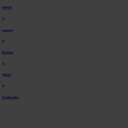
WWF
#
wasser
#
Kinder
#
Wald
#
Einkaufen