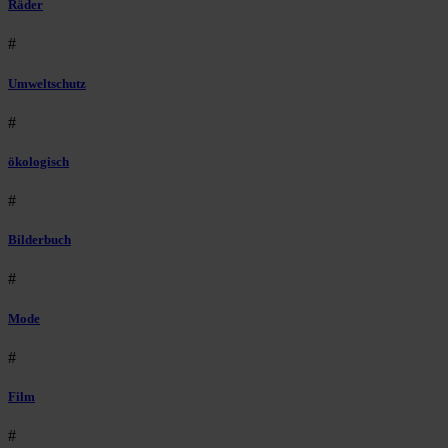
Räder
#
Umweltschutz
#
ökologisch
#
Bilderbuch
#
Mode
#
Film
#