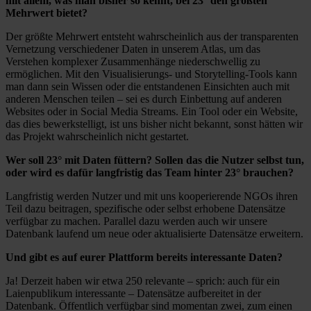
mit allem, was man bisher so kennt, bei 23° den größten
Mehrwert bietet?
Der größte Mehrwert entsteht wahrscheinlich aus der transparenten
Vernetzung verschiedener Daten in unserem Atlas, um das
Verstehen komplexer Zusammenhänge niederschwellig zu
ermöglichen. Mit den Visualisierungs- und Storytelling-Tools kann
man dann sein Wissen oder die entstandenen Einsichten auch mit
anderen Menschen teilen – sei es durch Einbettung auf anderen
Websites oder in Social Media Streams. Ein Tool oder ein Website,
das dies bewerkstelligt, ist uns bisher nicht bekannt, sonst hätten wir
das Projekt wahrscheinlich nicht gestartet.
Wer soll 23° mit Daten füttern? Sollen das die Nutzer selbst tun,
oder wird es dafür langfristig das Team hinter 23° brauchen?
Langfristig werden Nutzer und mit uns kooperierende NGOs ihren
Teil dazu beitragen, spezifische oder selbst erhobene Datensätze
verfügbar zu machen. Parallel dazu werden auch wir unsere
Datenbank laufend um neue oder aktualisierte Datensätze erweitern.
Und gibt es auf eurer Plattform bereits interessante Daten?
Ja! Derzeit haben wir etwa 250 relevante – sprich: auch für ein
Laienpublikum interessante – Datensätze aufbereitet in der
Datenbank. Öffentlich verfügbar sind momentan zwei, zum einen