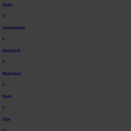
Räder
#
Umweltschutz
#
ökologisch
#
Bilderbuch
#
Mode
#
Film
#