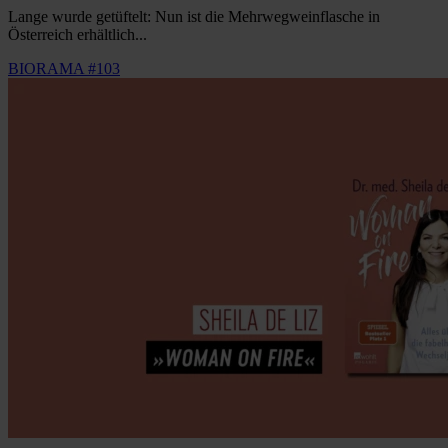
Lange wurde getüftelt: Nun ist die Mehrwegweinflasche in
Österreich erhältlich...
BIORAMA #103