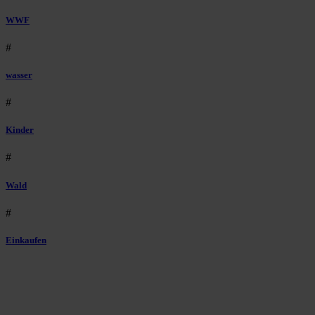
WWF
#
wasser
#
Kinder
#
Wald
#
Einkaufen