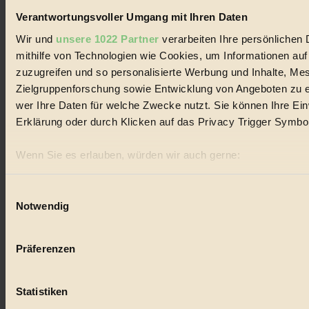
#
Verantwortungsvoller Umgang mit Ihren Daten
Wir und
unsere 1022 Partner
verarbeiten Ihre persönlichen 
Eco Fashion
mithilfe von Technologien wie Cookies, um Informationen au
#
zuzugreifen und so personalisierte Werbung und Inhalte, M
Zielgruppenforschung sowie Entwicklung von Angeboten zu e
Illustration
wer Ihre Daten für welche Zwecke nutzt. Sie können Ihre Einw
Erklärung oder durch Klicken auf das Privacy Trigger Symbo
#
Niederösterreich
Wenn Sie es erlauben, würden wir auch gerne:
Informationen über Ihre geografische Lage erfassen, 
#
sein können
Einwilligungsauswahl
klimawandel
Notwendig
Ihr Gerät durch aktives Scannen nach bestimmten Merk
Erfahren Sie mehr darüber, wie Ihre persönlichen Daten verar
#
Präferenzen im
Abschnitt Einzelheiten
fest.
Präferenzen
Essen
BIORAMA.eu verwendet Cookies
#
Statistiken
biorama.eu
ist werbefinanziert und deswegen für dich ko