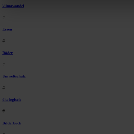
klimawandel
#
Essen
#
Räder
#
Umweltschutz
#
ökologisch
#
Bilderbuch