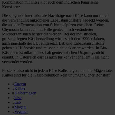
Kombination mit Hitze gibt auch dem Indischen Panir seine
Konsistenz.
Die steigende internationale Nachfrage nach Käse kann nur durch
die Verwendung mikrobieller Labaustauschstoffe gedeckt werden,
die aus der Fermentation von Schimmelpilzen entstehen. Reines
Chymosin kann auch mit Hilfe gentechnisch veränderter
Mikroorganismen hergestellt werden. Bei der industriellen,
großangelegten Käseherstellung wird es seit den 1990er Jahren,
auch innerhalb der EU, eingesetzt. Lab und Labaustauschstoffe
gelten als Hilfsstoffe und müssen nicht deklariert werden. In Bio-
Käsereien ist mikrobielles Lab gentechnischen Ursprungs nicht
erlaubt. In Österreich darf es auch für konventionellem Käse nicht
verwendet werden.
Es steckt also nicht in jedem Käse Kalbsmagen, und die Mägen toter
Kälber sind für die Käseproduktion kein unumgänglicher Rohstoff.
#
Enzym
#
Kälber
#
Kälbermagen
#
käse
#
Lab
#
Magen
#
Veganer