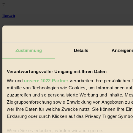
#
Umwelt
#
Essen
Zustimmung
Details
Anzeigene
#
nachhaltig
Verantwortungsvoller Umgang mit Ihren Daten
#
Wir und
unsere 1022 Partner
verarbeiten Ihre persönlichen 
Landwirtschaft
mithilfe von Technologien wie Cookies, um Informationen au
zuzugreifen und so personalisierte Werbung und Inhalte, M
#
Zielgruppenforschung sowie Entwicklung von Angeboten zu e
wer Ihre Daten für welche Zwecke nutzt. Sie können Ihre Einw
Design
Erklärung oder durch Klicken auf das Privacy Trigger Symbo
#
Wenn Sie es erlauben, würden wir auch gerne:
Regional