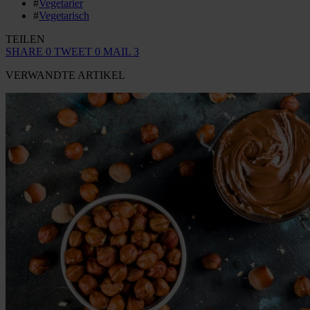
#
Vegetarier
#
Vegetarisch
TEILEN
SHARE
0
TWEET
0
MAIL
3
VERWANDTE ARTIKEL