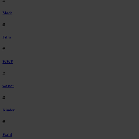
#
Mode
#
Film
#
WWF
#
wasser
#
Kinder
#
Wald