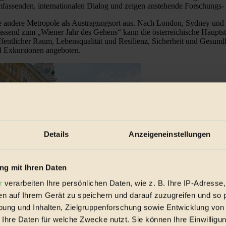
fassenden, internationalen Dialog und zeigen anstehende Forschungs- 
ine andere Metropole als Austragungsort aus. Nach London, Sydney u
end zum „Wiener Jahr des Gehens“ kann die österreichische Hauptstadt
ffentlicher Raum, Lebensqualität und Resilienz, Sicherheit und Gesun
d Exkursionen angeboten.
Details
Anzeigeneinstellungen
g mit Ihren Daten
r
verarbeiten Ihre persönlichen Daten, wie z. B. Ihre IP-Adresse,
en auf Ihrem Gerät zu speichern und darauf zuzugreifen und so 
ung und Inhalten, Zielgruppenforschung sowie Entwicklung von
 Ihre Daten für welche Zwecke nutzt. Sie können Ihre Einwilligun