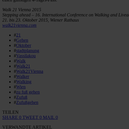
Walk 21 Vienna 2015
Stepping ahead – 16. International Conference on Walking and Liv
21. bis 23. Oktober 2015, Wiener Rathaus
walk21vienna.com
#
21
#
Gehen
#
Oktober
#
stadtplanung
#
Vassilakou
#
Walk
#
Walk21
#
Walk21Vienna
#
Walker
#
Walking
#
Wien
#
zu fuß gehen
#
Zufuß
#
Zufußgehen
TEILEN
SHARE
0
TWEET
0
MAIL
0
VERWANDTE ARTIKEL