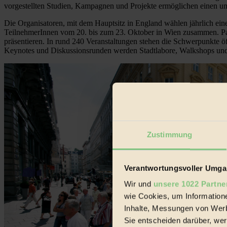
vorgestellten Studien, Kampagnen und Projekte ermöglichen einen um
Die Organisatoren, mit dem Hauptsitz in England wählen jährlich e
TeilnehmerInnen vom 20. bis zum 23. Oktober in Wien zusammen. Pass
präsentieren. In rund 240 Veranstaltungen stehen die Schwerpunkte ö
Keynotes und Diskussionsrunden werden Stadtlabore, Walkshops un
Zustimmung
Verantwortungsvoller Umgan
Wir und
unsere 1022 Partne
wie Cookies, um Information
Inhalte, Messungen von Werb
Sie entscheiden darüber, wer