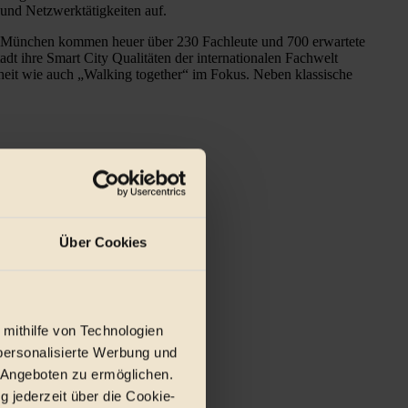
und Netzwerktätigkeiten auf.
nd München kommen heuer über 230 Fachleute und 700 erwartete
 ihre Smart City Qualitäten der internationalen Fachwelt
dheit wie auch „Walking together“ im Fokus. Neben klassische
Über Cookies
 mithilfe von Technologien
personalisierte Werbung und
 Angeboten zu ermöglichen.
g jederzeit über die Cookie-