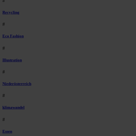
#
Recycling
#
Eco Fashion
#
Illustration
#
Niederösterreich
#
klimawandel
#
Essen