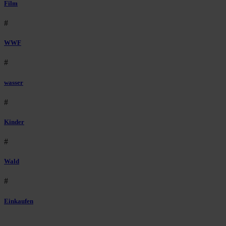
Film
#
WWF
#
wasser
#
Kinder
#
Wald
#
Einkaufen