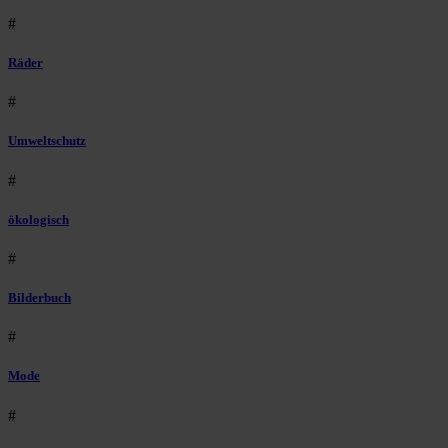
#
Räder
#
Umweltschutz
#
ökologisch
#
Bilderbuch
#
Mode
#