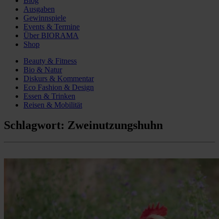
Blog
Ausgaben
Gewinnspiele
Events & Termine
Über BIORAMA
Shop
Beauty & Fitness
Bio & Natur
Diskurs & Kommentar
Eco Fashion & Design
Essen & Trinken
Reisen & Mobilität
Schlagwort:
Zweinutzungshuhn