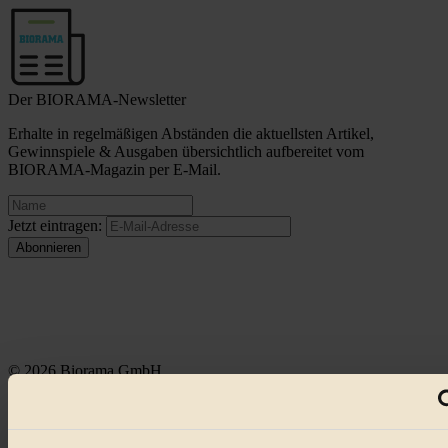
Der BIORAMA-Newsletter
Erhalte in regelmäßigen Abständen die aktuellsten Artikel,
Gewinnspiele & Ausgaben übersichtlich aufbereitet vom
BIORAMA-Magazin per E-Mail.
Jetzt eintragen:
© 2026 Biorama GmbH
Impressum & Disclaimer
Datenschutz
Mediadaten