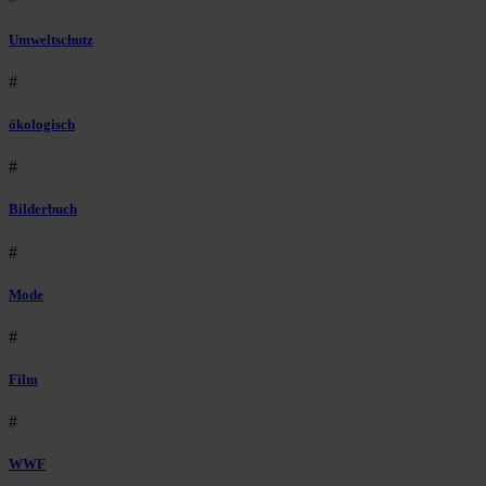
Umweltschutz
#
ökologisch
#
Bilderbuch
#
Mode
#
Film
#
WWF