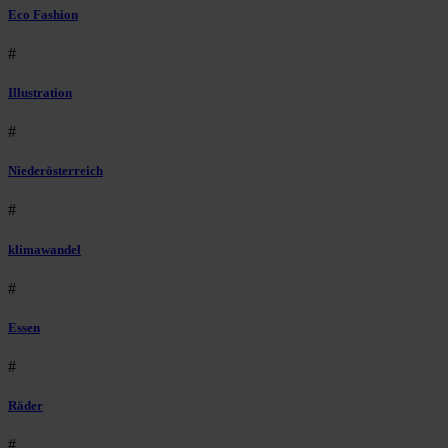
Eco Fashion
#
Illustration
#
Niederösterreich
#
klimawandel
#
Essen
#
Räder
#