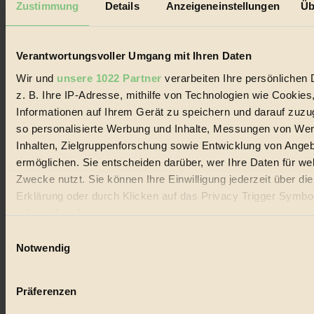
Zustimmung
Details
Anzeigeneinstellungen
Üb
Biorama steht für einen nachhaltigen Lebensstil und bewussten
Lebenswandel. Es ist eine moderne Plattform für Ideen, Menschen
und Produkte, ein Leitfaden im schnell wachsenden Markt des
Verantwortungsvoller Umgang mit Ihren Daten
Handels mit Bioprodukten, des Fair-Trade sowie der Branche
alternativer Energien.
Wir und
unsere 1022 Partner
verarbeiten Ihre persönlichen 
Social Media
z. B. Ihre IP-Adresse, mithilfe von Technologien wie Cookies
22.601 Fans auf Facebook
Informationen auf Ihrem Gerät zu speichern und darauf zuzu
3.415 Follower auf Twitter
so personalisierte Werbung und Inhalte, Messungen von We
Folge uns auf Instagram
Themen
Inhalten, Zielgruppenforschung sowie Entwicklung von Ange
#
ermöglichen. Sie entscheiden darüber, wer Ihre Daten für we
Zwecke nutzt. Sie können Ihre Einwilligung jederzeit über di
Bio
Erklärung oder durch Klicken auf das Privacy Trigger Symbo
#
oder widerrufen
Einwilligungsauswahl
Nachhaltigkeit
Wenn Sie es erlauben, würden wir auch gerne:
Notwendig
Informationen über Ihre geografische Lage erfassen, 
#
auf einige Meter genau sein können
Präferenzen
Vegan
Ihr Gerät durch aktives Scannen nach bestimmten 