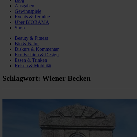
Blog
Ausgaben
Gewinnspiele
Events & Termine
Über BIORAMA
Shop
Beauty & Fitness
Bio & Natur
Diskurs & Kommentar
Eco Fashion & Design
Essen & Trinken
Reisen & Mobilität
Schlagwort:
Wiener Becken