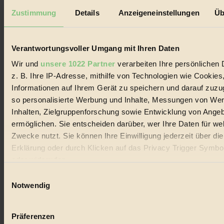
Datenschutz
Mediadaten
Zustimmung
Details
Anzeigeneinstellungen
Üb
Biorama steht für einen nachhaltigen Lebensstil und bewussten
Lebenswandel. Es ist eine moderne Plattform für Ideen, Menschen
und Produkte, ein Leitfaden im schnell wachsenden Markt des
Verantwortungsvoller Umgang mit Ihren Daten
Handels mit Bioprodukten, des Fair-Trade sowie der Branche
alternativer Energien.
Wir und
unsere 1022 Partner
verarbeiten Ihre persönlichen 
z. B. Ihre IP-Adresse, mithilfe von Technologien wie Cookies
Social Media
Informationen auf Ihrem Gerät zu speichern und darauf zuzu
22.601 Fans auf Facebook
3.415 Follower auf Twitter
so personalisierte Werbung und Inhalte, Messungen von We
Folge uns auf Instagram
Inhalten, Zielgruppenforschung sowie Entwicklung von Ange
Themen
ermöglichen. Sie entscheiden darüber, wer Ihre Daten für we
#
Zwecke nutzt. Sie können Ihre Einwilligung jederzeit über di
Bio
Erklärung oder durch Klicken auf das Privacy Trigger Symbo
oder widerrufen
#
Einwilligungsauswahl
Wenn Sie es erlauben, würden wir auch gerne:
Nachhaltigkeit
Notwendig
Informationen über Ihre geografische Lage erfassen, 
#
auf einige Meter genau sein können
Präferenzen
Ihr Gerät durch aktives Scannen nach bestimmten 
Vegan