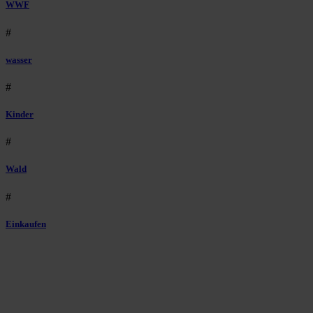
WWF
#
wasser
#
Kinder
#
Wald
#
Einkaufen