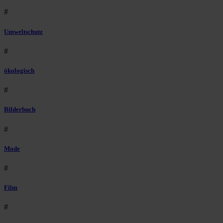
#
Umweltschutz
#
ökologisch
#
Bilderbuch
#
Mode
#
Film
#