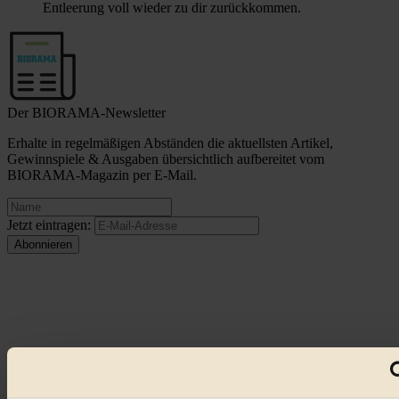
Entleerung voll wieder zu dir zurückkommen.
Der BIORAMA-Newsletter
Erhalte in regelmäßigen Abständen die aktuellsten Artikel,
Gewinnspiele & Ausgaben übersichtlich aufbereitet vom
BIORAMA-Magazin per E-Mail.
Jetzt eintragen:
© 2026 Biorama GmbH
Impressum & Disclaimer