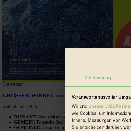
Zustimmung
Coverstory
GROSSER WIRBEL um Versuche, den Ozean und sein
Verantwortungsvoller Umgan
Wir und
unsere 1022 Partne
Außerdem im Heft
wie Cookies, um Information
RISKANT:
Wenn Meeres- und Wildvögel im Freilandhühnerbe
Inhalte, Messungen von Werb
GEMEIN:
Tropische Stechmücken fühlen sich in Mitteleuropa
Sie entscheiden darüber, wer
GEMEINER:
Es gibt nun Weinflaschen, die nach Entleerung