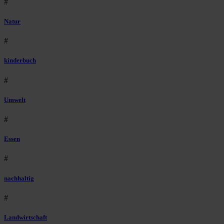
#
Natur
#
kinderbuch
#
Umwelt
#
Essen
#
nachhaltig
#
Landwirtschaft