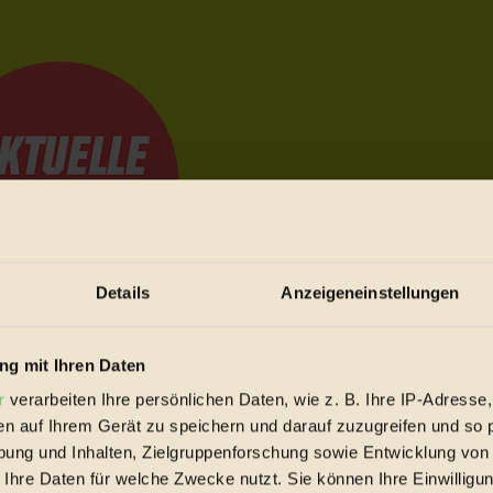
Details
Anzeigeneinstellungen
e Bewegungen festzuhalten.
g mit Ihren Daten
r
verarbeiten Ihre persönlichen Daten, wie z. B. Ihre IP-Adresse,
en auf Ihrem Gerät zu speichern und darauf zuzugreifen und so 
trieb vorbeischauen.
ung und Inhalten, Zielgruppenforschung sowie Entwicklung von
 inziwschen oft zu Hause.
 Ihre Daten für welche Zwecke nutzt. Sie können Ihre Einwilligun
 voll wieder zu dir zurückkommen.