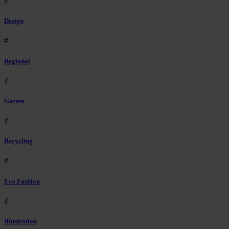
#
Design
#
Regional
#
Garten
#
Recycling
#
Eco Fashion
#
Illustration