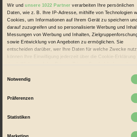
Wir und
unsere 1022 Partner
verarbeiten Ihre persönlichen
Social Media
Daten, wie z. B. Ihre IP-Adresse, mithilfe von Technologien w
22.601 Fans auf Facebook
3.415 Follower auf Twitter
Cookies, um Informationen auf Ihrem Gerät zu speichern un
Folge uns auf Instagram
darauf zuzugreifen und so personalisierte Werbung und Inhal
Themen
Messungen von Werbung und Inhalten, Zielgruppenforschun
#
sowie Entwicklung von Angeboten zu ermöglichen. Sie
Bio
entscheiden darüber, wer Ihre Daten für welche Zwecke nutzt
können Ihre Einwilligung jederzeit über die Cookie-Erklärung
#
durch Klicken auf das Privacy Trigger Symbol ändern oder
widerrufen
Nachhaltigkeit
Einwilligungsauswahl
Notwendig
#
Wenn Sie es erlauben, würden wir auch gerne:
Informationen über Ihre geografische Lage erfassen,
Vegan
Präferenzen
welche bis auf einige Meter genau sein können
#
Ihr Gerät durch aktives Scannen nach bestimmten
Merkmalen (Fingerprinting) identifizieren
Statistiken
Lebensmittel
Erfahren Sie mehr darüber, wie Ihre persönlichen Daten
#
verarbeitet werden, und legen Sie Ihre Präferenzen im
Absch
Marketing