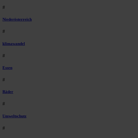
#
Niederösterreich
#
klimawandel
#
Essen
#
Räder
#
Umweltschutz
#