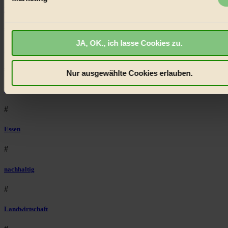
Einzelheiten
fest.
Natur
BIORAMA.eu verwendet Cookies
#
JA, OK., ich lasse Cookies zu.
biorama.eu
ist werbefinanziert und deswegen für dich
kinderbuch
kostenfrei.
Wir benötigen deine Einwilligung für Cookies, um
etwa selbst anonymisierte Statistiken dazu auslesen zu kön
#
Nur ausgewählte Cookies erlauben.
welche Inhalte besonders gut ankommen, Inhalte wie Videos
Umwelt
externen Plattformen anzuzeigen, oder auch, um Werbung
auszuspielen.
Mehr erfahren
.
#
Bist du damit einverstanden?
Essen
#
nachhaltig
#
Landwirtschaft