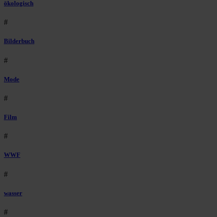
ökologisch
#
Bilderbuch
#
Mode
#
Film
#
WWF
#
wasser
#