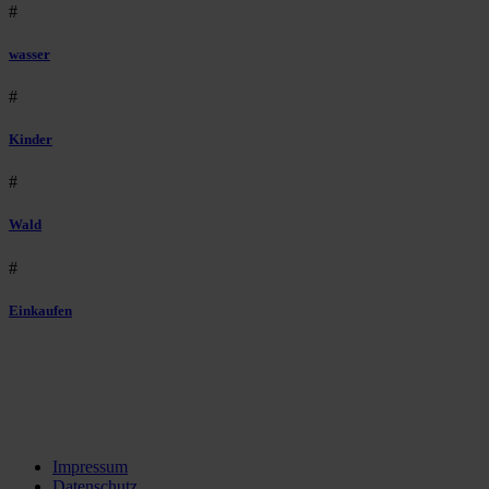
#
wasser
#
Kinder
#
Wald
#
Einkaufen
Impressum
Datenschutz