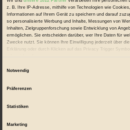
Wir und
unsere 1022 Partner
verarbeiten Ihre persönlichen 
#
z. B. Ihre IP-Adresse, mithilfe von Technologien wie Cookies
Lebensmittel
Informationen auf Ihrem Gerät zu speichern und darauf zuzu
so personalisierte Werbung und Inhalte, Messungen von We
#
Inhalten, Zielgruppenforschung sowie Entwicklung von Ange
Natur
ermöglichen. Sie entscheiden darüber, wer Ihre Daten für we
Zwecke nutzt. Sie können Ihre Einwilligung jederzeit über di
#
Erklärung oder durch Klicken auf das Privacy Trigger Symbo
oder widerrufen
kinderbuch
Einwilligungsauswahl
#
Wenn Sie es erlauben, würden wir auch gerne:
Notwendig
Informationen über Ihre geografische Lage erfassen, 
Umwelt
auf einige Meter genau sein können
Präferenzen
#
Ihr Gerät durch aktives Scannen nach bestimmten 
(Fingerprinting) identifizieren
Essen
Statistiken
Erfahren Sie mehr darüber, wie Ihre persönlichen Daten verar
werden, und legen Sie Ihre Präferenzen im
Abschnitt Einzel
#
fest.
Marketing
nachhaltig