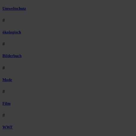
Umweltschutz
#
ökologisch
#
Bilderbuch
#
Mode
#
Film
#
WWF