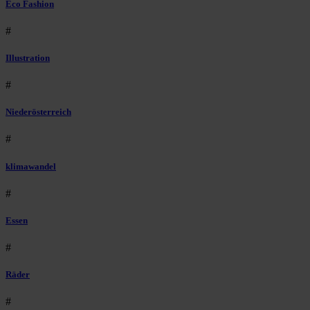
Eco Fashion
#
Illustration
#
Niederösterreich
#
klimawandel
#
Essen
#
Räder
#