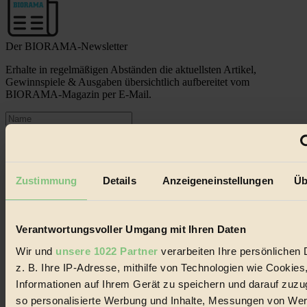
Der BIORAMA-Newsletter
Erhalte in regelmäßigen Abständen die aktuellsten Artikel,
Gewinnspiele & Ausgaben übersichtlich aufbereitet vom
BIORAMA-Magazin per E-Mail.
Jetzt eintragen:
Zustimmung
Details
Anzeigeneinstellungen
Üb
Verantwortungsvoller Umgang mit Ihren Daten
© 2026 Biorama GmbH
Wir und
unsere 1022 Partner
verarbeiten Ihre persönlichen 
Impressum & Disclaimer
z. B. Ihre IP-Adresse, mithilfe von Technologien wie Cookies
Datenschutz
Mediadaten
Informationen auf Ihrem Gerät zu speichern und darauf zuzu
so personalisierte Werbung und Inhalte, Messungen von We
Biorama steht für einen nachhaltigen Lebensstil und bewussten