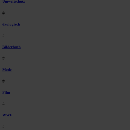
Umweltschutz
#
ökologisch
#
Bilderbuch
#
Mode
#
Film
#
WWF
#