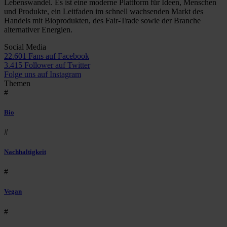
Lebenswandel. Es ist eine moderne Plattform für Ideen, Menschen
und Produkte, ein Leitfaden im schnell wachsenden Markt des
Handels mit Bioprodukten, des Fair-Trade sowie der Branche
alternativer Energien.
Social Media
22.601 Fans auf Facebook
3.415 Follower auf Twitter
Folge uns auf Instagram
Themen
#
Bio
#
Nachhaltigkeit
#
Vegan
#