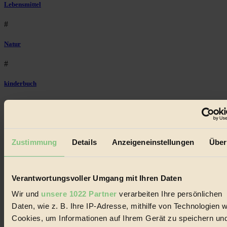
Lebensmittel
#
Natur
#
kinderbuch
#
Umwelt
Zustimmung
Details
Anzeigeneinstellungen
Über
#
Essen
Verantwortungsvoller Umgang mit Ihren Daten
#
Wir und
unsere 1022 Partner
verarbeiten Ihre persönlichen
nachhaltig
Daten, wie z. B. Ihre IP-Adresse, mithilfe von Technologien w
Cookies, um Informationen auf Ihrem Gerät zu speichern un
#