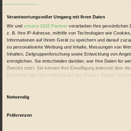
Lebenswandel. Es ist eine moderne Plattform für Ideen, Menschen
und Produkte, ein Leitfaden im schnell wachsenden Markt des
Handels mit Bioprodukten, des Fair-Trade sowie der Branche
Verantwortungsvoller Umgang mit Ihren Daten
alternativer Energien.
Wir und
unsere 1022 Partner
verarbeiten Ihre persönlichen 
Social Media
z. B. Ihre IP-Adresse, mithilfe von Technologien wie Cookies
22.601 Fans auf Facebook
3.415 Follower auf Twitter
Informationen auf Ihrem Gerät zu speichern und darauf zuzu
Folge uns auf Instagram
so personalisierte Werbung und Inhalte, Messungen von We
Themen
Inhalten, Zielgruppenforschung sowie Entwicklung von Ange
#
ermöglichen. Sie entscheiden darüber, wer Ihre Daten für we
Bio
Zwecke nutzt. Sie können Ihre Einwilligung jederzeit über di
Erklärung oder durch Klicken auf das Privacy Trigger Symbo
#
oder widerrufen
Nachhaltigkeit
Einwilligungsauswahl
Wenn Sie es erlauben, würden wir auch gerne:
Notwendig
#
Informationen über Ihre geografische Lage erfassen, 
auf einige Meter genau sein können
Vegan
Präferenzen
Ihr Gerät durch aktives Scannen nach bestimmten 
#
(Fingerprinting) identifizieren