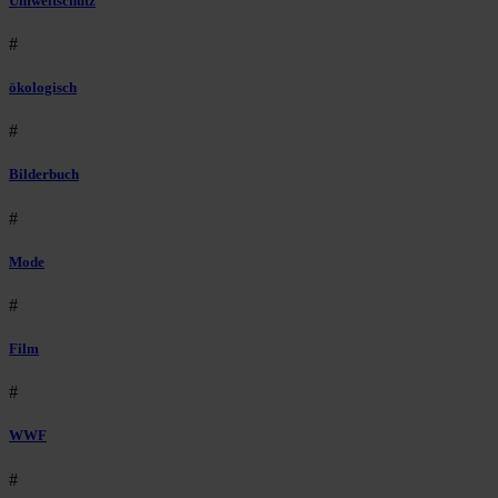
Umweltschutz
#
ökologisch
#
Bilderbuch
#
Mode
#
Film
#
WWF
#