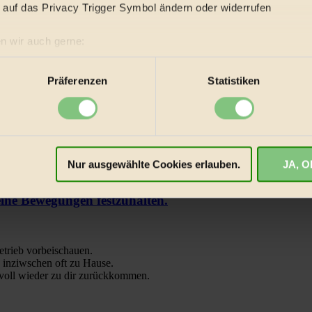
 auf das Privacy Trigger Symbol ändern oder widerrufen
n wir auch gerne:
re geografische Lage erfassen, welche bis auf einige Meter gen
es Scannen nach bestimmten Merkmalen (Fingerprinting) identifi
Präferenzen
Statistiken
ie Ihre persönlichen Daten verarbeitet werden, und legen Sie I
okies
Nur ausgewählte Cookies erlauben.
JA, OK
iert und deswegen für dich kostenfrei.
Wir benötigen deine Ein
tatistiken dazu auslesen zu können, welche Inhalte besonders g
e Bewegungen festzuhalten.
ormen anzuzeigen, oder auch, um Werbung auszuspielen.
Mehr e
trieb vorbeischauen.
 inziwschen oft zu Hause.
 voll wieder zu dir zurückkommen.