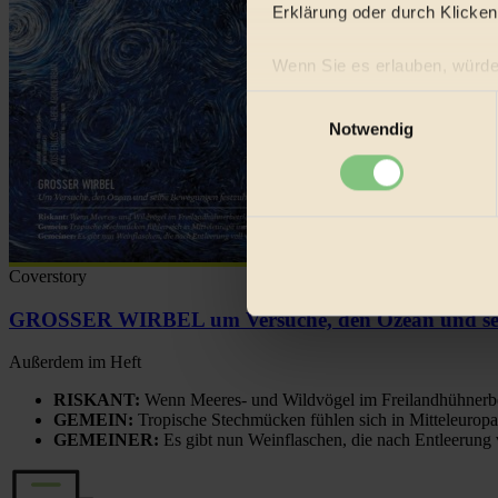
Erklärung oder durch Klicken
Wenn Sie es erlauben, würde
Informationen über Ih
Einwilligungsauswahl
Ihr Gerät durch aktiv
Notwendig
Erfahren Sie mehr darüber, w
Einzelheiten
fest.
BIORAMA.eu verwendet Co
biorama.eu
ist werbefinanz
Coverstory
etwa selbst anonymisierte S
GROSSER WIRBEL um Versuche, den Ozean und sein
Videos von externen Plattf
Bist du damit einverstanden?
Außerdem im Heft
RISKANT:
Wenn Meeres- und Wildvögel im Freilandhühnerbe
GEMEIN:
Tropische Stechmücken fühlen sich in Mitteleuropa
GEMEINER:
Es gibt nun Weinflaschen, die nach Entleerung