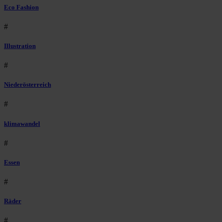
Eco Fashion
#
Illustration
#
Niederösterreich
#
klimawandel
#
Essen
#
Räder
#