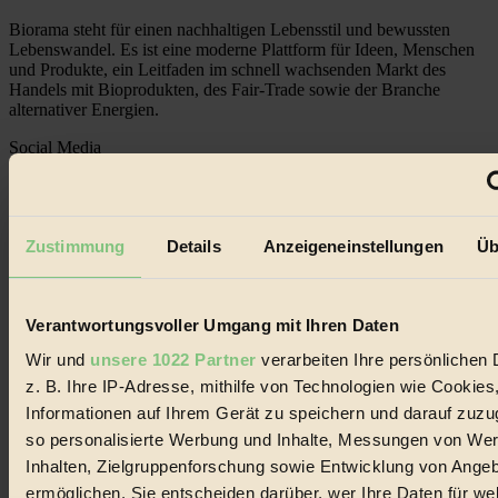
Biorama steht für einen nachhaltigen Lebensstil und bewussten
Lebenswandel. Es ist eine moderne Plattform für Ideen, Menschen
und Produkte, ein Leitfaden im schnell wachsenden Markt des
Handels mit Bioprodukten, des Fair-Trade sowie der Branche
alternativer Energien.
Social Media
22.601 Fans auf Facebook
3.415 Follower auf Twitter
Folge uns auf Instagram
Themen
Zustimmung
Details
Anzeigeneinstellungen
Üb
#
Bio
Verantwortungsvoller Umgang mit Ihren Daten
#
Wir und
unsere 1022 Partner
verarbeiten Ihre persönlichen 
Nachhaltigkeit
z. B. Ihre IP-Adresse, mithilfe von Technologien wie Cookies
Informationen auf Ihrem Gerät zu speichern und darauf zuzu
#
so personalisierte Werbung und Inhalte, Messungen von We
Vegan
Inhalten, Zielgruppenforschung sowie Entwicklung von Ange
ermöglichen. Sie entscheiden darüber, wer Ihre Daten für we