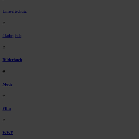
Umweltschutz
#
ökologisch
#
Bilderbuch
#
Mode
#
Film
#
WWF