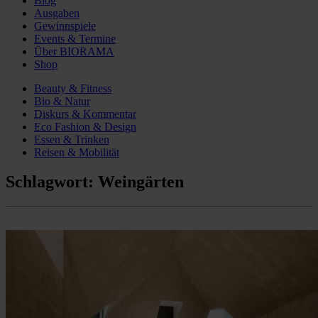
Blog
Ausgaben
Gewinnspiele
Events & Termine
Über BIORAMA
Shop
Beauty & Fitness
Bio & Natur
Diskurs & Kommentar
Eco Fashion & Design
Essen & Trinken
Reisen & Mobilität
Schlagwort:
Weingärten