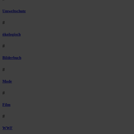
Umweltschutz
#
ökologisch
#
Bilderbuch
#
Mode
#
Film
#
WWF