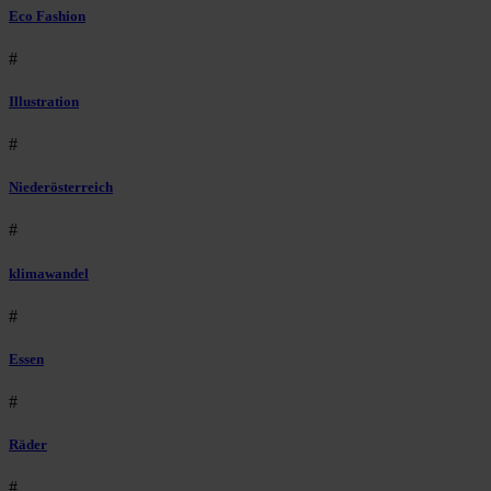
Eco Fashion
#
Illustration
#
Niederösterreich
#
klimawandel
#
Essen
#
Räder
#