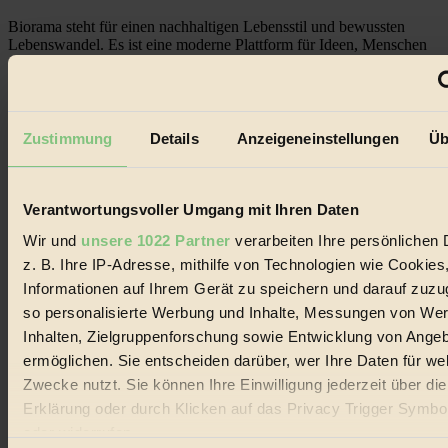
Biorama steht für einen nachhaltigen Lebensstil und bewussten
Lebenswandel. Es ist eine moderne Plattform für Ideen, Menschen
und Produkte, ein Leitfaden im schnell wachsenden Markt des
Handels mit Bioprodukten, des Fair-Trade sowie der Branche
alternativer Energien.
Social Media
Zustimmung
Details
Anzeigeneinstellungen
Üb
22.601 Fans auf Facebook
3.415 Follower auf Twitter
Folge uns auf Instagram
Themen
Verantwortungsvoller Umgang mit Ihren Daten
#
Wir und
unsere 1022 Partner
verarbeiten Ihre persönlichen 
Bio
z. B. Ihre IP-Adresse, mithilfe von Technologien wie Cookies
Informationen auf Ihrem Gerät zu speichern und darauf zuzu
#
so personalisierte Werbung und Inhalte, Messungen von We
Inhalten, Zielgruppenforschung sowie Entwicklung von Ange
Nachhaltigkeit
ermöglichen. Sie entscheiden darüber, wer Ihre Daten für we
#
Zwecke nutzt. Sie können Ihre Einwilligung jederzeit über di
Erklärung oder durch Klicken auf das Privacy Trigger Symbo
Vegan
oder widerrufen