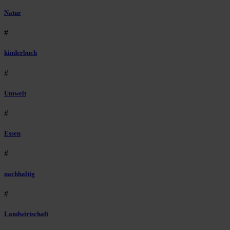
Natur
#
kinderbuch
#
Umwelt
#
Essen
#
nachhaltig
#
Landwirtschaft