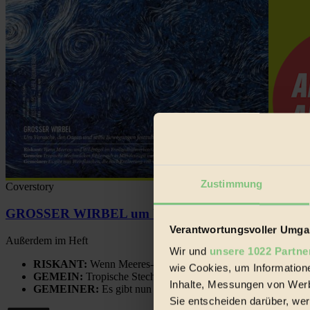
Zustimmung
Coverstory
GROSSER WIRBEL um Versuche, den Ozean und sein
Verantwortungsvoller Umgan
Außerdem im Heft
Wir und
unsere 1022 Partne
RISKANT:
Wenn Meeres- und Wildvögel im Freilandhühnerbe
wie Cookies, um Information
GEMEIN:
Tropische Stechmücken fühlen sich in Mitteleuropa
Inhalte, Messungen von Werb
GEMEINER:
Es gibt nun Weinflaschen, die nach Entleerung
Sie entscheiden darüber, wer