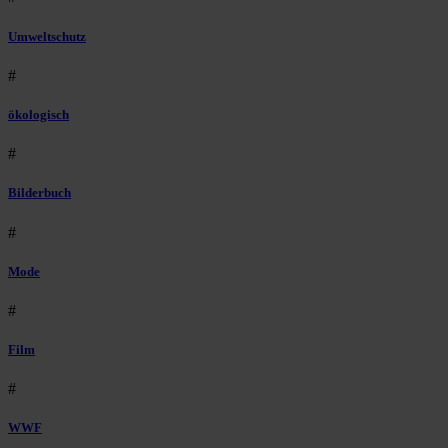
Umweltschutz
#
ökologisch
#
Bilderbuch
#
Mode
#
Film
#
WWF