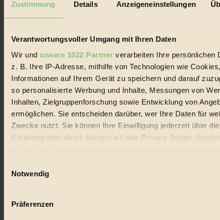
Zustimmung
Details
Anzeigeneinstellungen
Üb
Biorama steht für einen nachhaltigen Lebensstil und bewussten
Lebenswandel. Es ist eine moderne Plattform für Ideen, Menschen
und Produkte, ein Leitfaden im schnell wachsenden Markt des
Verantwortungsvoller Umgang mit Ihren Daten
Handels mit Bioprodukten, des Fair-Trade sowie der Branche
alternativer Energien.
Wir und
unsere 1022 Partner
verarbeiten Ihre persönlichen 
Social Media
z. B. Ihre IP-Adresse, mithilfe von Technologien wie Cookies
22.601 Fans auf Facebook
Informationen auf Ihrem Gerät zu speichern und darauf zuzu
3.415 Follower auf Twitter
so personalisierte Werbung und Inhalte, Messungen von We
Folge uns auf Instagram
Themen
Inhalten, Zielgruppenforschung sowie Entwicklung von Ange
#
ermöglichen. Sie entscheiden darüber, wer Ihre Daten für we
Zwecke nutzt. Sie können Ihre Einwilligung jederzeit über di
Bio
Erklärung oder durch Klicken auf das Privacy Trigger Symbo
#
oder widerrufen
Einwilligungsauswahl
Nachhaltigkeit
Wenn Sie es erlauben, würden wir auch gerne:
Notwendig
Informationen über Ihre geografische Lage erfassen, 
#
auf einige Meter genau sein können
Präferenzen
Vegan
Ihr Gerät durch aktives Scannen nach bestimmten 