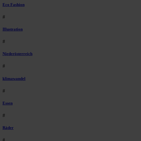
Eco Fashion
#
Illustration
#
Niederösterreich
#
klimawandel
#
Essen
#
Räder
#