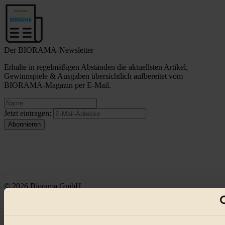
Der BIORAMA-Newsletter
Erhalte in regelmäßigen Abständen die aktuellsten Artikel,
Gewinnspiele & Ausgaben übersichtlich aufbereitet vom
BIORAMA-Magazin per E-Mail.
Jetzt eintragen:
© 2026 Biorama GmbH
Impressum & Disclaimer
Datenschutz
Mediadaten