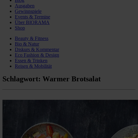
Blog
Ausgaben
Gewinnspiele
Events & Termine
Über BIORAMA
Shop
Beauty & Fitness
Bio & Natur
Diskurs & Kommentar
Eco Fashion & Design
Essen & Trinken
Reisen & Mobilität
Schlagwort:
Warmer Brotsalat